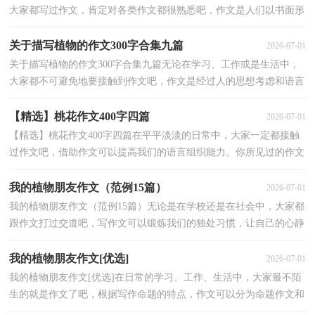
大家都写过作文，肯定对各类作文都很熟悉吧，作文是人们以书面形
式表情达意的言语活动。作文的注意事项有许多，你确...
关于描写植物的作文300字合集九篇
2026-07-01
关于描写植物的作文300字合集九篇无论在学习、工作或是生活中，
大家都不可避免地要接触到作文吧，作文是经过人的思想考虑和语言
组织，通过文字来表达一个主题意义的记叙方法。作...
【精选】桃花作文400字四篇
2026-07-01
【精选】桃花作文400字四篇在平平淡淡的日常中，大家一定都接触
过作文吧，借助作文可以提高我们的语言组织能力。你所见过的作文
是什么样的呢？下面是小编为大家收集的桃花作文400...
我的植物朋友作文（范例15篇）
2026-07-01
我的植物朋友作文（范例15篇）无论是在学校还是在社会中，大家都
跟作文打过交道吧，写作文可以锻炼我们的独处习惯，让自己的心静
下来，思考自己未来的方向。为了让您在写作文时更加简单...
我的植物朋友作文[优选]
2026-07-01
我的植物朋友作文[优选]在日常的学习、工作、生活中，大家最不陌
生的就是作文了吧，根据写作命题的特点，作文可以分为命题作文和
非命题作文。那么你知道一篇好的作文该怎么写吗？下...