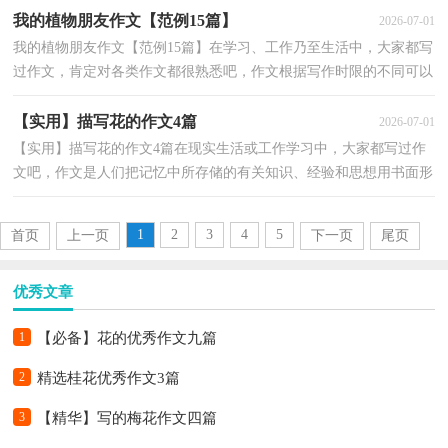
我的植物朋友作文【范例15篇】
2026-07-01
我的植物朋友作文【范例15篇】在学习、工作乃至生活中，大家都写
过作文，肯定对各类作文都很熟悉吧，作文根据写作时限的不同可以
分为限时作文和非限时作文。作文的注意事项有许多...
【实用】描写花的作文4篇
2026-07-01
【实用】描写花的作文4篇在现实生活或工作学习中，大家都写过作
文吧，作文是人们把记忆中所存储的有关知识、经验和思想用书面形
式表达出来的记叙方式。你写作文时总是无从下笔？...
1
2
3
4
5
首页
上一页
下一页
尾页
优秀文章
1
【必备】花的优秀作文九篇
2
精选桂花优秀作文3篇
3
【精华】写的梅花作文四篇