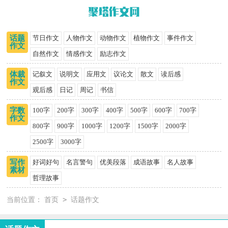
话题
节日作文
人物作文
动物作文
植物作文
事件作文
作文
自然作文
情感作文
励志作文
体裁
记叙文
说明文
应用文
议论文
散文
读后感
作文
观后感
日记
周记
书信
字数
100字
200字
300字
400字
500字
600字
700字
作文
800字
900字
1000字
1200字
1500字
2000字
2500字
3000字
写作
好词好句
名言警句
优美段落
成语故事
名人故事
素材
哲理故事
>
当前位置：
首页
话题作文