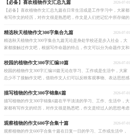
【必备】喜欢植物作文汇总九篇
2026-07-01
【必备】喜欢植物作文汇总九篇在日常生活或是工作学习中，大家都
有写作文的经历，对作文很是熟悉吧，作文是人们把记忆中所存储的
有关知识、经验和思想用书面形式表达出来的记叙方...
精选秋天植物作文300字集合九篇
2026-07-01
精选秋天植物作文300字集合九篇无论是身处学校还是步入社会，大
家都接触过作文吧，根据写作命题的特点，作文可以分为命题作文和
非命题作文。那么，怎么去写作文呢？以下是小编精心整...
校园的植物作文300字汇编10篇
2026-07-01
校园的植物作文300字汇编10篇无论在学习、工作或是生活中，大家
总少不了接触作文吧，借助作文人们可以反映客观事物、表达思想感
情、传递知识信息。那么你知道一篇好的作文该怎...
描写植物的作文300字锦集6篇
2026-07-01
描写植物的作文300字锦集6篇在平平淡淡的学习、工作、生活中，大
家都有写作文的经历，对作文很是熟悉吧，作文是经过人的思想考虑
和语言组织，通过文字来表达一个主题意义的记叙方法...
观察植物的作文600字合集十篇
2026-07-01
观察植物的作文600字合集十篇在日复一日的学习、工作或生活中，