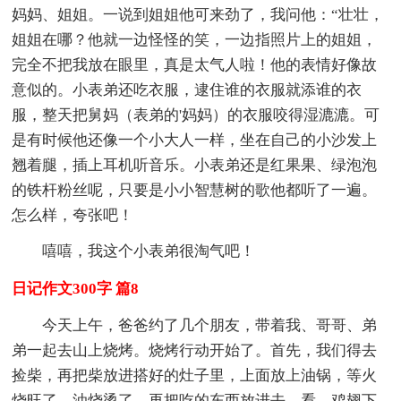
妈妈、姐姐。一说到姐姐他可来劲了，我问他：“壮壮，
姐姐在哪？他就一边怪怪的笑，一边指照片上的姐姐，
完全不把我放在眼里，真是太气人啦！他的表情好像故
意似的。小表弟还吃衣服，逮住谁的衣服就添谁的衣
服，整天把舅妈（表弟的'妈妈）的衣服咬得湿漉漉。可
是有时候他还像一个小大人一样，坐在自己的小沙发上
翘着腿，插上耳机听音乐。小表弟还是红果果、绿泡泡
的铁杆粉丝呢，只要是小小智慧树的歌他都听了一遍。
怎么样，夸张吧！
嘻嘻，我这个小表弟很淘气吧！
日记作文300字 篇8
今天上午，爸爸约了几个朋友，带着我、哥哥、弟
弟一起去山上烧烤。烧烤行动开始了。首先，我们得去
捡柴，再把柴放进搭好的灶子里，上面放上油锅，等火
烧旺了，油烧烫了，再把吃的东西放进去。看，鸡翅下