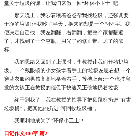
堂关于垃圾的课，让我们来做一回“环保小卫士”吧!
那天晚上，我吵着嚷着爸爸帮我找垃圾，还强调要
干净的垃圾!但我吵了半天，换来的却是一个“不”字。我
便决定自己找，我左翻翻，右翻翻，把整个家都翻遍
了，才找到了一个空瓶、用光了的修正带、坏了的鼠
标……
我的思绪又回到了上课时，李教授让我们开始扔垃
圾。一个戴眼镜的小女孩拿着手上的'垃圾左思右想;一个
穿蓝衣服的男孩高高地举着右手，等待上台;一个梳披肩
发的女孩正在教授的催促下快速又正确地扔着垃圾……
终于到我了，我在教授的指导下把废鼠标扔进“有害
垃圾桶”，把其他的扔进“可回收垃圾桶”。
我顺利地成为了“环保小卫士”!
日记作文300字 篇2