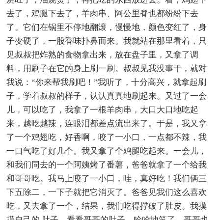
去了，鸡腿下去了，羊肉串、阿公里脊也都纷纷下去
了。它们在锅里不停地翻滚，慢慢地，颜色变红了，身
子变硬了，一股香味扑鼻而来。我就站在那里看着，只
见叔叔把炸熟的食物拿出来，放在盘子里，又拿了调
料，用刷子在它的身上刷一刷。叔叔见我没事干，就对
我说：“你来帮我刷吧！”我听了，十分高兴，就拿起刷
子，学着叔叔的样子，认认真真地刷起来。又过了一会
儿，可以吃了，我拿了一根羊肉串，大口大口地吃起
来，越吃越辣，连眼泪都差点流出来了。于是，我又拿
了一个鸡翅吃，好香啊，咬了一小口，一点都不辣，我
一口气吃了好几个。我又拿了个鸡腿吃起来。一会儿，
和我们同去的一个阿姨烤了番薯，爸爸就拿了一个给我
和哥哥吃。我马上咬了一小口，哇，真好吃！我们俩三
下五除二，一下子就把它消灭了。爸爸见我们这么喜欢
吃，又去拿了一个，结果，我们吃得撑破了肚皮。我摸
摸自己的.肚子，看看哥哥的肚子，哈哈地笑了，哥哥也