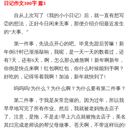
日记作文300字 篇3
自从上次写了《我的小小日记》后，就一直有想写
②的想法，正好今日闲来无事，那便介绍介绍最近发生
的“大事。”
第一件事，先说点开心的吧。毕竟先甜后苦嘛！新
年倒计时已渐渐敲响，我呢，是一天一天的数着过，还
有7天，还有6天，啊，怎么那么难熬啊！新年啊新年，
你倒是快点来啊！红包啊红包，你什么时候能到手啊？
好吃的，记得等着我啊！加油，新年就快到了!
呜呜呜!为什么？为什么啊？为什么要有第二件事？
第二件事，于我是灰常悲催的。因为过年，所以我
早早地写完了所有作业。然后，我就被老妈拖去店子
了。注意，是拖，不是走!早上六点就被拖去店子，美名
其曰完成老师说的帮父母做事。苍天啊，不带这样玩的!