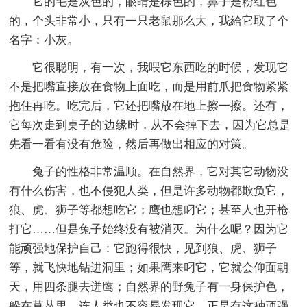
它的毛是灰色的，眼睛是棕色的，鼻子是粉红色
的，个头非常小，只有一只老鼠那么大，我給它取了个
名字：小灰。
它很聪明，有一次，我喂它东西吃的时候，发现它
不是把嘴直接放在食物上面吃，而是用前爪把食物紧紧
抱住再吃。吃完后，它还把嘴放在地上擦一擦。还有，
它每次走到桌子的'边缘时，从不会掉下去，因为它总是
先看一看有没有危险，然后再做出相应的对策。
兔子的性格非常温顺。在自然界，它对其它动物没
有什么伤害，也不侵犯人类，但是许多动物都欺负它，
狼、虎、狮子等都想吃它；鹰也想叼它；甚至人也开枪
打它……但是兔子始终没有被消灭。为什么呢？因为它
能顽强地保护自己：它跑得很快，见到狼、虎、狮子
等，就飞快地钻进洞里；如果鹰来叼它，它就会仰面朝
天，用四条腿去迸鹰；自然界的野兔子有一身保护色，
躲在草丛里，连人类也不容易发现它。正是有这种顽强