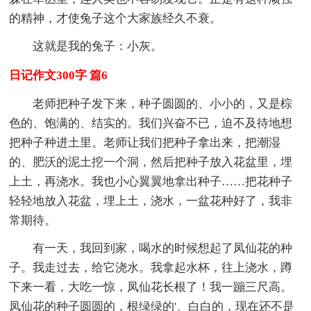
的精神，才使兔子这个大家族经久不衰。
这就是我的兔子：小灰。
日记作文300字 篇6
老师把种子发下来，种子圆圆的、小小的，又是棕
色的、饱满的、结实的。我们兴奋不已，迫不及待地想
把种子种进土里。老师让我们把种子拿出来，把潮湿
的、肥沃的泥土挖一个洞，然后把种子放入花盆里，埋
上土，再浇水。我也小心翼翼地拿出种子……把花种子
轻轻地放入花盆，埋上土，浇水，一盆花种好了，我非
常期待。
有一天，我回到家，喝水的时候想起了凤仙花的种
子。我走过去，给它浇水。我拿起水杯，往上浇水，蹲
下来一看，大吃一惊，凤仙花长根了！我一蹦三尺高。
凤仙花的种子圆圆的，根绿绿的'、白白的，现在还不是