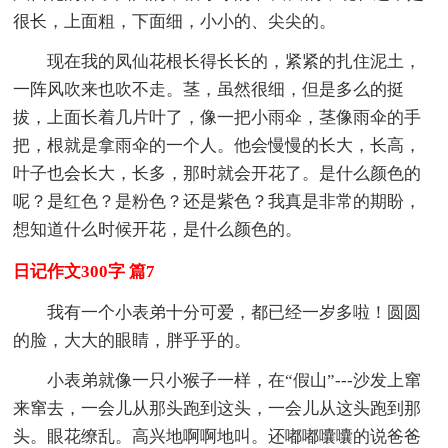
很长，上面粗，下面细，小小的、尖尖的。
现在我的凤仙花根长得长长的，紧紧的扎住泥土，
一阵风吹来也吹不走。茎，虽然很细，但是多么的挺
拔，上面长着几片叶了，像一把小雨伞，茎像雨伞的手
把，根就是拿雨伞的一个人。他会慢慢的长大，长高，
叶子也会长大，长多，那时就会开花了。是什么颜色的
呢？是红色？是粉色？还是紫色？我真是非常的期盼，
想知道什么时候开花，是什么颜色的。
日记作文300字 篇7
我有一个小表弟十分可爱，都已经一岁多啦！圆圆
的脸，大大的眼睛，胖乎乎的。
小表弟就像一只小猴子一样，在“假山”---沙发上窜
来窜去，一会儿从那头跑到这头，一会儿从这头跑到那
头。眼花缭乱。高兴地啊啊地叫。还嘟嘟囔囔的说爸爸