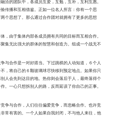
谐融洽的团队中，各成员互爱，互勉，互补，互利互惠。
经验传播和互相借鉴。正如一位名人所言：你有一个思
有两个思想了。那么通过合作团对就拥有了更多的思想
群体，由于集体内部各成员拥有共同的目标而互相合作。
够聚集无比强大的群体的智慧和创造力。组成一个战无不
竞争与合作是一对好搭当。下过跳棋的人动知道，６个人
一不，将自己的６颗玻璃球尽快移到预定地点。如果你只
那别人会先到达目的地。热你则会落后于人，最终落得个
合作。一心只想拆别人的路，反而延误了你自己的正事。
于竞争与合作，人们往往偏爱竞争，而忽略合作。也许竞
是非常有害的。一个人如果自我封闭，不与他人来往，他