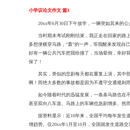
小学议论文作文 篇3
20xx年6月30日下午放学，一辆突如其来的
当时期末考试刚刚结束，我正走在回家的路
多想便横穿马路，“轰”的一声，等我醒来发现自
好有一辆公共汽车把我给撞了，当场晕倒，幸好
保了！
其实，类似的悲剧每天都在重复上演，其中
啊！而绝大多数的事故都是因为不遵守交通规则
如今随着时代的迅猛发展，一条条马路也在
甚至双向八车道。马路上的车辆也急剧增多。然
据资料显示：近10年来，全国平均每年发生道
增趋势。仅20xx年1月至10月，全国就发生道路交通事