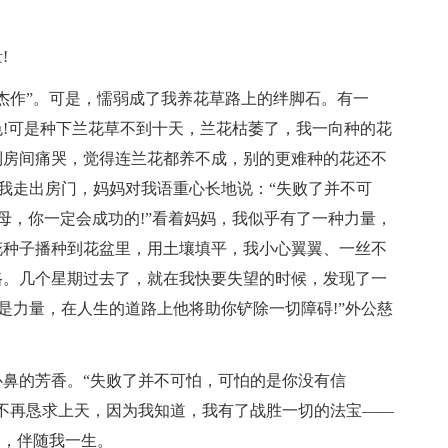
!
杰作”。可是，懦弱成了我养花草路上的绊脚石。有一
!可是种下兰花草不到十天，兰花枯萎了，我一向种的花
到房间痛哭，觉得连兰花都养不成，别的更难种的花还不
，我走出房门，妈妈对我语重心长地说：“失败了并不可
母，你一定会成功的!”看着妈妈，我似乎有了一种力量，
花种子播种到花盆里，用土壤填平，我小心翼翼、一丝不
路。几个星期过去了，就在我快要失望的时候，发现了一
就是力量，在人生的道路上他将助你铲除一切障碍!”外公慈
鼻的芳香。“失败了并不可怕，可怕的是你没有信
不再恳求上天，因为我知道，我有了战胜一切的法宝——
铭，伴随我一生。