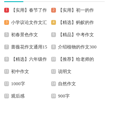
【实用】春节了作
【实用】初一的作
小学议论文作文汇
【精选】蚂蚁的作
文400字4篇
文锦集5篇
初春景色作文
【精品】中考作文
编六篇
文300字四篇
蔷薇花作文通用15
介绍植物的作文300
汇编六篇
【精选】六年级作
【推荐】给老师的
篇
字8篇
初中作文
说明文
文汇总9篇
书信作文300字集锦六
1000字
自然作文
篇
观后感
900字