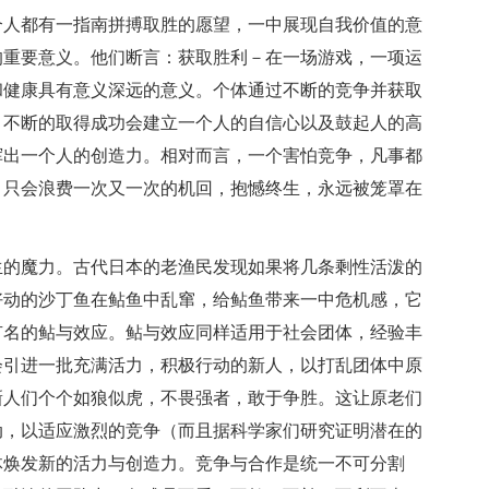
个人都有一指南拼搏取胜的愿望，一中展现自我价值的意
的重要意义。他们断言：获取胜利－在一场游戏，一项运
和健康具有意义深远的意义。个体通过不断的竞争并获取
，不断的取得成功会建立一个人的自信心以及鼓起人的高
挥出一个人的创造力。相对而言，一个害怕竞争，凡事都
，只会浪费一次又一次的机回，抱憾终生，永远被笼罩在
生的魔力。古代日本的老渔民发现如果将几条剩性活泼的
好动的沙丁鱼在鲇鱼中乱窜，给鲇鱼带来一中危机感，它
有名的鲇与效应。鲇与效应同样适用于社会团体，经验丰
会引进一批充满活力，积极行动的新人，以打乱团体中原
新人们个个如狼似虎，不畏强者，敢于争胜。这让原老们
动，以适应激烈的竞争（而且据科学家们研究证明潜在的
体焕发新的活力与创造力。竞争与合作是统一不可分割