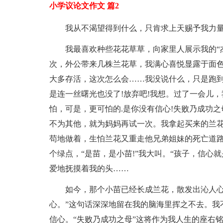
小学议论文作文 篇2
我从不渴望得到什么，只肯求上天赐予我力量
我最喜欢种些花花草草，向家里人展示我的“
次，外公带来几株兰花草，我满心喜悦显露于面色
大多存活，这次怎么会……我没说什么，只是跑
是连一丝曙光也没了!放弃吧!我想。过了一会儿
怕，可是，更可怕的.是你没有信心!失败乃成功之
不为其他，就为妈妈再试一次。我拿起买来的兰
苟地做着，生怕兰花又重走他兄弟姐妹的死亡道
个绿点，“是苗，是小苗!”我大叫。“孩子，信心
爱地抚摸着我的头……
如今，那个小苗已经长成兰花，散发出沁人心
心。”这句话深深地留在我的脑海里挥之不去。我
信心。“失败乃成功之母”这将作为我人生的座右