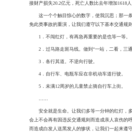
接财产损失20.2亿元，死亡人数比去年增加161
这一个个触目惊心的数字，使我沉思；那一
免此类事故的重演，让我们遵守以下基本交通规
1．不闯红灯，有再急再重要的是也等一等。
2．过马路走斑马线。做到“一站，二看，三通
3．各行其道。不逆向行驶。
4．自行车、电瓶车应在非机动车道行驶。
5．未满12周岁的儿童禁止骑自行车上街。
……
安全就是生命。让我们多等一分钟的红灯，
会上不会再有因违反交通规则而造成亲人哀伤的
而造成白发人送黑发人的惨状，让我们一起来遵