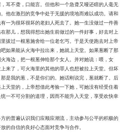
瞎，耳不聋，口能言。但他和一个急聋又哑还瞎的人毫无
助。他在激烈的竞争中处于无援的境地而难以成功。请和
说有一为很坏很坏的老妇人死去了。她一生没做过一件善
站在那儿，想我得想出她生前做过的一件好事，好去对上
园里拔过一根葱施舍给一位老乞丐。于是天使跑去对上帝
她吧如果能从火海中拉出来，她就上天堂。如果葱断了那
到火海边，把一根葱伸给那个女人。并对她说：喂，女
拉上来了，可火海里的其他的罪人也想被拉上天堂。但坏
，那是我的葱，不是你们的。她话刚说完，葱就断了。后
起上天堂的，上帝想借此考验一下她，可她没有经受住着
是统一不可分割的道理，因而不能升入天堂，享受欢快幸
各方的普遍认识我们应顺应潮流，主动参与公平的积极的
开放的自信的良好心态面对竞争与合作。