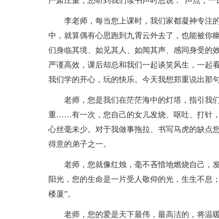
严肃庄重，您听到我们读书声时总说：“声点，一
李老师，每当您上课时，我们家都凝神专注
中，就算偶有心思跑到九霄云外去了，也能被你幽
们身临其境、如见其人、如闻其声、感同身受的
严谨高效，课后却总和我们一起谈笑风生，一起
我们学的开心，玩的快乐。今天我想郑重说出那句
老师，您是我们在茫茫海中的灯塔，指引我
重……有一次，您自己的女儿发烧、呕吐、打针
心丝毫未少。对于我做事拖拉、书写马虎的缺点
得意的弟子之一。
老师，您就像红烛，毫不吝惜地燃烧自己，
阳光，您的生命是一片受人敬仰的光，生生不息；
楼厦”。
老师，您的爱是天下最伟，最高洁的，将温