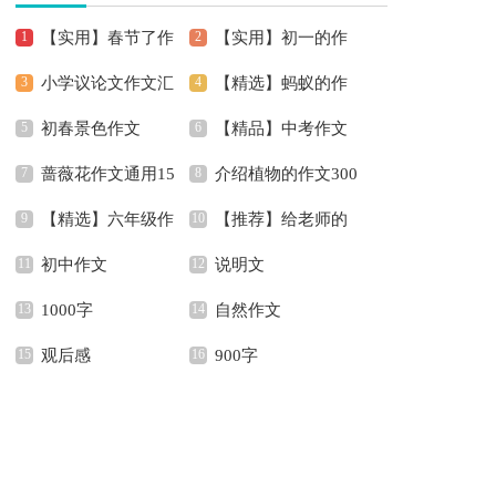
【实用】春节了作
【实用】初一的作
小学议论文作文汇
【精选】蚂蚁的作
文400字4篇
文锦集5篇
初春景色作文
【精品】中考作文
编六篇
文300字四篇
蔷薇花作文通用15
介绍植物的作文300
汇编六篇
【精选】六年级作
【推荐】给老师的
篇
字8篇
初中作文
说明文
文汇总9篇
书信作文300字集锦六
1000字
自然作文
篇
观后感
900字