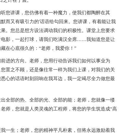
日之计在于晨。”
的听您讲课，您仿佛有着一种魔力，使我们都陶醉在其
默而又有吸引力的'话语给勾回来。您讲课，有着能让我
效果。您总是想方设法调动我们的积极性。课堂上您要求
看电影，一起打球，请我们吃满汉全席……我知道您是让
藏在心底很久的：“老师，我爱你！”
们前进的方向。老师，您用行动告诉我们如何以事业为
，您置之不顾，还是像往常一样为我们上课，对我们的关
您悉心的话语时刻回响在我耳边，我一定竭尽全力做您最
发出全部的热、全部的光、全部的能；老师，您就像一缕
老师，您就是人类灵魂的工程师，将您的学生筑造成“高
暖我一生；老师，您的精神平凡朴素，但将永远激励着我