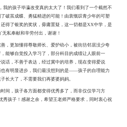
，我的孩子毕瀛改变真的太大了！我们看到了一个截然不
到了破茧成蝶、勇猛精进的可能！由衷慨叹青少年的可塑
还得了银奖的奖状，毋庸置疑，这一切都是XX中学，是
`无私奉献和辛劳付出，谢谢！
完善，更加懂得尊敬师长、爱护幼小，被街坊邻居没少夸
弯，能够自觉投入学习了，部分科目的成绩让人眼前一
爱说话，不善于表达，经过冀中的培养，现在变得爱说
面也有明显进步，我们最没想到的是——孩子的自理能力
孩子长大了，不需要我们再婆婆妈妈。
的时间，孩子各方面都变得优秀多了，而非仅仅学习方
优秀孩子！感谢之余，希望王老师严格要求，同时衷心祝