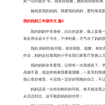
风”“马到成功”等。我觉得很难，她却觉得很简
她就是我的妈妈。我爱我的妈妈，爱到海底
我的妈妈三年级作文 篇4
我的妈妈中等身材，白白的皮肤，脸上架着
喜欢用水晶卡子卡住，干净利索；天气冷了妈妈
我的.妈妈性格开朗，喜欢唱歌、跳舞。有时
作业，妈妈会拉着我的小手在我们家客厅里挑上
我的妈妈非常爱我，记得有一次我感冒了。
高烧不退，就这样抱着我看着我睡，一直等到我
我心里好难受。今后我一定好好照顾好自己，不
妈妈还是一位特别称职的司机，每天接送我
从没迟到过。这可都是妈妈的功劳！