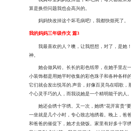
算是换些问题我也会高兴的。
妈妈快改掉这个坏毛病吧!，我都快烦死了。
我的妈妈三年级作文 篇3
我最喜欢的人？噢，让我想想，对了，是她
神。
她会做风铃。长长的彩色纸带，在她手里左
小装饰都是用她平时收集的彩色珠子和各种各样
它们就会发出悦耳的.声音，好像百灵鸟在唱歌，
个心灵手巧的人，而我说她是一个精明能干的人
她还会绣十字绣。又一次，她绣“花开富贵”
一坐就是几个小时，专心致志地绣着。晚上，爸
和爸爸的催促下，她才去烧饭。家里有好多十字绣，