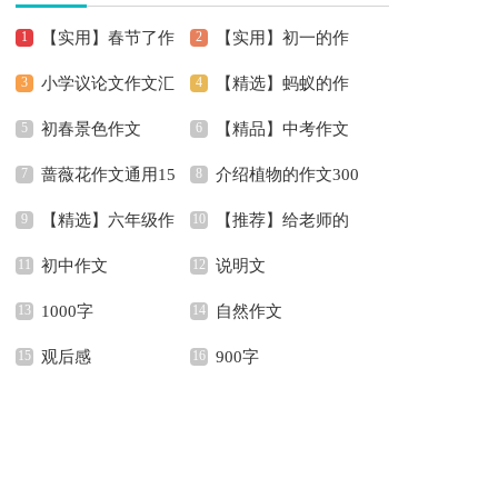
【实用】春节了作
【实用】初一的作
小学议论文作文汇
【精选】蚂蚁的作
文400字4篇
文锦集5篇
初春景色作文
【精品】中考作文
编六篇
文300字四篇
蔷薇花作文通用15
介绍植物的作文300
汇编六篇
【精选】六年级作
【推荐】给老师的
篇
字8篇
初中作文
说明文
文汇总9篇
书信作文300字集锦六
1000字
自然作文
篇
观后感
900字