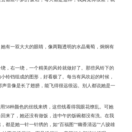
！她有一双大大的眼睛，像两颗透明的水晶葡萄，炯炯有
一绕，右一绕，一个精美的风铃就做好了。那些风铃下的
的小铃铛组成的图形，好看极了。每当有风吹起的时候，
那声音像是长了翅膀，能飞得很远很远。别人都说她是一
。
要用58种颜色的丝线来绣，这些线看得我眼花缭乱。可她
爸回来了，她还没有做饭，连中午的饭碗都没有洗。在我
都是她一针一针绣的，如“百福图”“幽香清远”“八骏雄