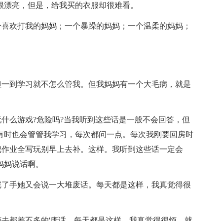
很漂亮，但是，给我买的衣服却很难看。
个喜欢打我的妈妈；一个暴躁的妈妈；一个温柔的妈妈；
但一到学习就不怎么管我。但我妈妈有一个大毛病，就是
什么游戏?危险吗?当我听到这些话是一般不会回答，但
有时也会管管我学习，每次都问一点。每次我刚要回房时
把作业全写玩别早上去补。这样。我听到这些话一定会
妈妈说话啊。
完了手她又会说一大堆废话。每天都是这样，我真觉得很
去都差不多的'废话，每天都是这样，我真觉得很烦，就