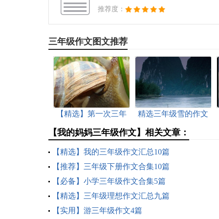
推荐度：
三年级作文图文推荐
【精选】第一次三年
精选三年级雪的作文
级作文四篇
300字四篇
【我的妈妈三年级作文】相关文章：
【精选】我的三年级作文汇总10篇
【推荐】三年级下册作文合集10篇
【必备】小学三年级作文合集5篇
【精选】三年级理想作文汇总九篇
【实用】游三年级作文4篇