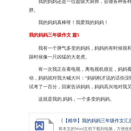
我的妈妈还是一位超级大厨师，会做各种各
胖。
我的妈妈真棒呀！我爱我的妈妈！
我的妈妈三年级作文 篇5
我有一个脾气多变的妈妈，妈妈的有时候很
躁时候像一只凶猛的大老虎。
有一次我正在看电视，离电视机很近，妈妈看
动，妈妈就对我大喊大叫：“妈妈刚才说的话你没
试考了一百分，回家告诉妈妈，妈妈高兴地对我
这就是我的.妈妈，一个多变的妈妈。
《【精华】我的妈妈三年级作文汇总五
将本文的Word文档下载到电脑，方便收