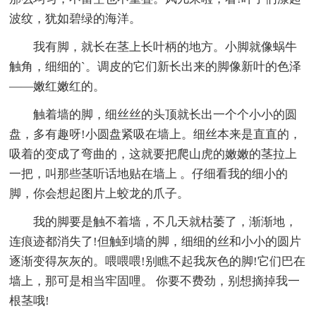
波纹，犹如碧绿的海洋。
我有脚，就长在茎上长叶柄的地方。小脚就像蜗牛
触角，细细的`。调皮的它们新长出来的脚像新叶的色泽
——嫩红嫩红的。
触着墙的脚，细丝丝的头顶就长出一个个小小的圆
盘，多有趣呀!小圆盘紧吸在墙上。细丝本来是直直的，
吸着的变成了弯曲的，这就要把爬山虎的嫩嫩的茎拉上
一把，叫那些茎听话地贴在墙上 。仔细看我的细小的
脚，你会想起图片上蛟龙的爪子。
我的脚要是触不着墙，不几天就枯萎了，渐渐地，
连痕迹都消失了!但触到墙的脚，细细的丝和小小的圆片
逐渐变得灰灰的。喂喂喂!别瞧不起我灰色的脚!它们巴在
墙上，那可是相当牢固哩。 你要不费劲，别想摘掉我一
根茎哦!