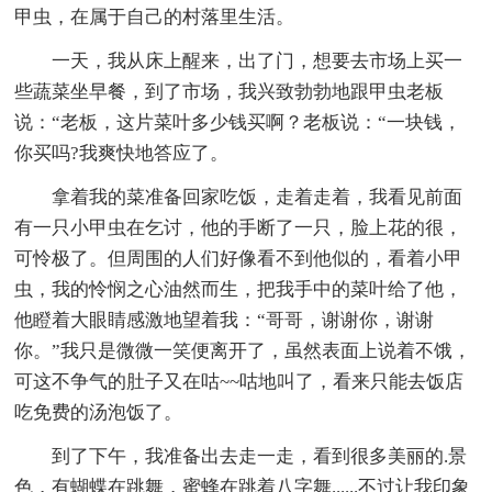
甲虫，在属于自己的村落里生活。
一天，我从床上醒来，出了门，想要去市场上买一
些蔬菜坐早餐，到了市场，我兴致勃勃地跟甲虫老板
说：“老板，这片菜叶多少钱买啊？老板说：“一块钱，
你买吗?我爽快地答应了。
拿着我的菜准备回家吃饭，走着走着，我看见前面
有一只小甲虫在乞讨，他的手断了一只，脸上花的很，
可怜极了。但周围的人们好像看不到他似的，看着小甲
虫，我的怜悯之心油然而生，把我手中的菜叶给了他，
他瞪着大眼睛感激地望着我：“哥哥，谢谢你，谢谢
你。”我只是微微一笑便离开了，虽然表面上说着不饿，
可这不争气的肚子又在咕~~咕地叫了，看来只能去饭店
吃免费的汤泡饭了。
到了下午，我准备出去走一走，看到很多美丽的.景
色，有蝴蝶在跳舞，蜜蜂在跳着八字舞......不过让我印象