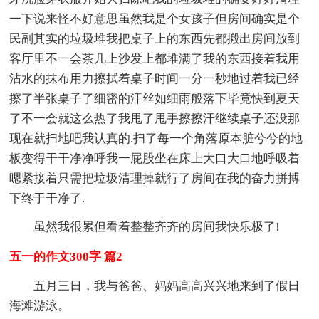
一下说来怪不好意思虽然我是个女孩子但房间确实是个
民副其实的垃圾堆我把桌子上的东西先都搬出房间放到
客厅里不一会茶几上沙发上都堆满了我的东西接着我用
沾水的抹布用力擦拭着桌子时间一分一秒地过着我已经
擦了半张桌子了细密的汗丝如细雨般落下毕竟快到夏天
了不一会就这么热了我甩了甩手擦擦汗继续桌子还没那
现在就扫地吧我认真的.扫了每一个角落原本脏兮兮的地
板变得干干净净呼我一屁股坐在床上大口大口地呼吸着
嗯紧接着只需把垃圾清理掉就行了房间在我的奋力拼搏
下终于干净了.
虽然我很累但看着整整齐齐的房间我快乐极了!
五一的作文300字 篇2
五月三日，我与爸爸、妈妈高高兴兴地来到了假日
海滩游泳。