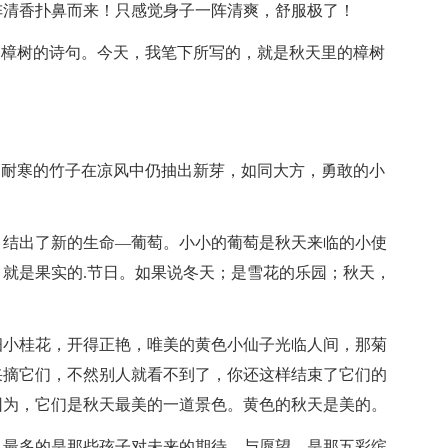
阵清香扑鼻而来！只感觉身子一阵清爽，舒服极了！
写樟树的诗句。今天，我笔下所写的，就是秋天里的樟树
。耐寒的竹子在凉风中仍抽出新芽，如同大方，勇敢的小
，结出了新的生命—葡萄。小小的葡萄是秋天来临的小使
就是果实的.节日。如果说冬天；是雪花的乐园；秋天，
细小桂花，开得正艳，唯美的黄色小仙子光临人间，那菊
采摘它们，不然别人就看不到了，你还这样结束了它们的
因为，它们是秋天最美的一道景色。黄色的秋天是美的。
，最多的是那些孩子对未来的期待，与愿望，是那五彩缤