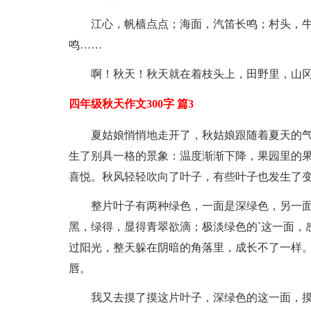
江心，帆樯点点；海面，汽笛长鸣；村头，
鸣……
啊！秋天！秋天就在着枝头上，田野里，山
四年级秋天作文300字 篇3
夏姑娘悄悄地走开了，秋姑娘跟随着夏天的
生了别具一格的景象：温度渐渐下降，果园里的
喜悦。秋风轻轻吹向了叶子，有些叶子也发生了
整片叶子有两种绿色，一面是深绿色，另一
黑，绿得，显得青翠欲滴；极淡绿色的`这一面，
过阳光，整天躲在阴暗的角落里，成长不了一样
唇。
我又去摸了摸这片叶子，深绿色的这一面，