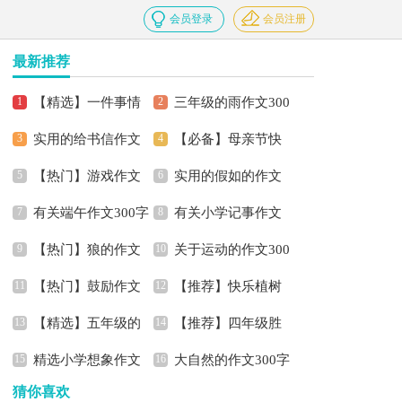
会员登录
会员注册
最新推荐
【精选】一件事情
三年级的雨作文300
实用的给书信作文
【必备】母亲节快
的作文300字四篇
字四篇
【热门】游戏作文
实用的假如的作文
300字汇总八篇
乐的作文300字3篇
有关端午作文300字
有关小学记事作文
300字四篇
300字3篇
【热门】狼的作文
关于运动的作文300
4篇
300字3篇
【热门】鼓励作文
【推荐】快乐植树
300字七篇
字集合6篇
【精选】五年级的
【推荐】四年级胜
300字集合六篇
节的作文300字七篇
精选小学想象作文
大自然的作文300字
作文300字汇总6篇
似亲人作文300字锦集6
猜你喜欢
300字锦集八篇
集锦9篇
篇