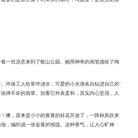
带着一丝凉意来到了蛟山公园。她用神奇的画笔描绘了绚
。环保工人给草坪浇水，可爱的小水滴各自钻进自己的`
一块摔不坏的翡翠。别看它外表柔和，其实内心坚强，人
香！噢，原来是小小的黄黄的桂花开放了，一阵秋风吹来
满地，编织成一张金黄的地毯。这种香气，让人心旷神