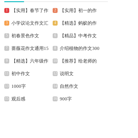
【实用】春节了作
【实用】初一的作
小学议论文作文汇
【精选】蚂蚁的作
文400字4篇
文锦集5篇
初春景色作文
【精品】中考作文
编六篇
文300字四篇
蔷薇花作文通用15
介绍植物的作文300
汇编六篇
【精选】六年级作
【推荐】给老师的
篇
字8篇
初中作文
说明文
文汇总9篇
书信作文300字集锦六
1000字
自然作文
篇
观后感
900字