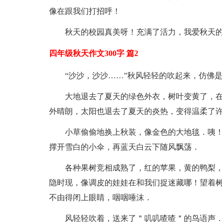
像在跟我们打招呼！
秋天的校园真美呀！充满了活力，我爱秋天
四年级秋天作文300字 篇2
“沙沙，沙沙……”秋风轻轻的吹起来，仿佛
大地退去了夏天的绿色外衣，树叶变黄了，
外晴朗，太阳也退去了夏天的炎热，变得温柔了
小草偷偷地换上秋装，像金色的大地毯．咦
撑开雪白的小伞，再蓝天白云下随风飘荡．
各种果树竞相成熟了，红的苹果，黄的鸭梨
隐时现，像调皮的娃娃在和我们捉迷藏哪！望着树
不由得闭上眼睛，咽咽唾沫．
风轻轻吹着，送来了＂叽叽喳喳＂的鸟语声