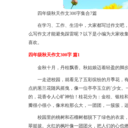
四年级秋天作文300字集合7篇
在学习、工作、生活中，大家都写过作文吧
么写作文才能避免踩雷呢？以下是小编为大家收集
喜欢。
四年级秋天作文300字 篇1
金秋十月，丹桂飘香。秋姑娘迈着轻盈的脚
一走进校园，就看见了五彩缤纷的月季花，
点的葱兰花随风摇曳，像一位亭亭玉立的`少女。
的，花香令人心旷神怡！桂花分为：金桂、银桂
瓣很小很小，像米粒那么大，一团团，一簇簇，
校园里的桃树和石榴树都脱下了绿色的衣裳
翠挺拔。火红的枫叶像一团团火，把人们的心也