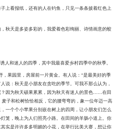
椅子上看报纸，还有的人在钓鱼，只见一条条披着红色上
的，秋天是多姿多彩的，我爱着色彩绚丽、诗情画意的蛟
多诱人和迷人的四季，其中我最喜爱乡村四季中的秋季。
野，果园里，房屋前一片黄金。有人说：“是最美好的季
有人说：秋天是小朋友在贪吃的季节。可我不那么认为，
呢？因为秋天硕果累累，因为秋天有迷人的景色……在田
。麦子和松树恰恰相反，它的腰弯弯的，象一位年迈一高
里，一个个小苹果分别嵌在树上的四周，让小朋友们怎么
小灯笼，晚上为人们照亮小路。在田间的羊肠小道上。你
这其实是许许多多明媚的小花，在举行比美大赛，想让你