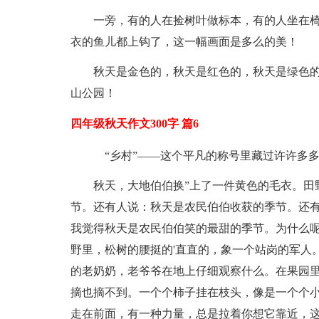
一旁，有的人在捡树叶做标本，有的人坐在
衣的鱼儿都上钩了，这一幅画面是多么的美！
秋天是金色的，秋天是红色的，秋天是绿色
山公园！
四年级秋天作文300字 篇6
“乡村”——这个平凡的称号里藏过许许多
秋天，大地伯伯换”上了一件黄色的毛衣。田
节。还有人说：秋天是农民伯伯收获的季节。还
我觉得秋天是农民伯伯笑的最甜的季节。为什么
野里，松树的腰挺的'直直的，象一个站岗的军人
的老奶奶，老爷爷在地上仔细观察什么。在果园
摘也摘不到。一个个柿子挂在枝头，像是一个个
走在前面，有一种力量，总是拉着你想它靠近，