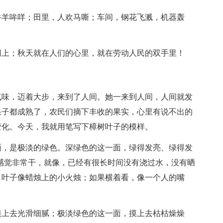
牛羊哞咩；田里，人欢马嘶；车间，钢花飞溅，机器轰
冈上；秋天就在人们的心里，就在劳动人民的双手里！
气味，迈着大步，来到了人间。她一来到人间，人间就发
果子都成熟了，农民们摘下丰收的果实，心里有说不出的
变化。今天，我就用笔写下樟树叶子的模样。
面，是极淡的绿色。深绿色的这一面，绿得发亮、绿得发
感觉非常干，就像，已经有很长时间没有浇过水，没有晒
。叶子像蜡烛上的小火烛；如果横着看，像一个人的嘴
摸上去光滑细腻；极淡绿色的这一面，摸上去枯枯燥燥