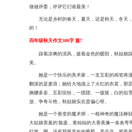
做做评委，评评它们谁最美！
无论是乡村的春天，夏天，还是秋天，冬天
的！
四年级秋天作文300字 篇7
踩着凉爽的清风，披着金色的暖阳，秋姑娘
美。
她是一个快乐的美术家，一支五彩的画笔将
翻滚的是麦浪；她给大地描上了火红的衣裳，那
婀娜多姿、五彩缤纷，一团团、一簇簇，白的似
放、争奇斗艳，秋姑娘实在是偏心呀。
她是一个善变的魔术师，一根神奇的魔法棒
大姑娘害羞的'脸庞，黄灿灿的大香蕉像一条条弯
灯笼。啊，还有我最喜欢的葡萄，亮晶晶、紫盈