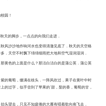
的校园！
是秋天的脚步，一点点的向我们走进．
在秋风沙沙地作响河水也变得清澈见底了．秋天的天空格
许多．天空不时飘下绵绵细雨把大地和空气湿润湿润．
！那黄色的上面是什么？那洁白洁白的是蒲公英．蒲公英
，紫的葡萄，缀满在枝头．一阵风吹过，果子在黄叶中时
上的过字，似乎尝到了苹果的`甜，梨的香，葡萄的甘，
．抬头望去，只见不知疲倦的大雁有唱着歌向南飞去．