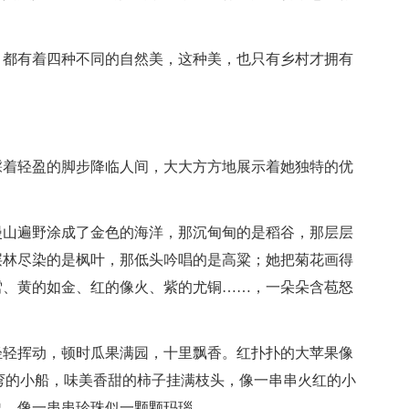
，都有着四种不同的自然美，这种美，也只有乡村才拥有
踩着轻盈的脚步降临人间，大大方方地展示着她独特的优
漫山遍野涂成了金色的海洋，那沉甸甸的是稻谷，那层层
层林尽染的是枫叶，那低头吟唱的是高粱；她把菊花画得
雪、黄的如金、红的像火、紫的尤铜……，一朵朵含苞怒
轻轻挥动，顿时瓜果满园，十里飘香。红扑扑的大苹果像
弯的小船，味美香甜的柿子挂满枝头，像一串串火红的小
盈，像一串串珍珠似一颗颗玛瑙。