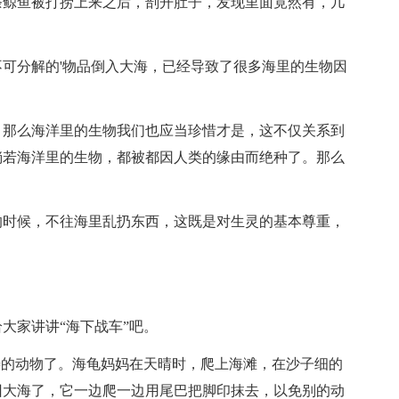
条鲸鱼被打捞上来之后，剖开肚子，发现里面竟然有，几
可分解的'物品倒入大海，已经导致了很多海里的生物因
，那么海洋里的生物我们也应当珍惜才是，这不仅关系到
倘若海洋里的生物，都被都因人类的缘由而绝种了。那么
的时候，不往海里乱扔东西，这既是对生灵的基本尊重，
家讲讲“海下战车”吧。
的动物了。海龟妈妈在天晴时，爬上海滩，在沙子细的
回大海了，它一边爬一边用尾巴把脚印抹去，以免别的动