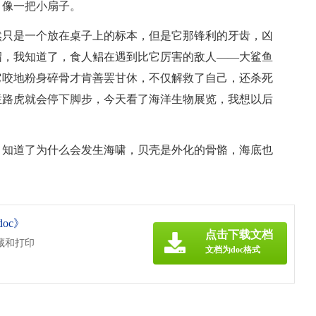
，像一把小扇子。
然只是一个放在桌子上的标本，但是它那锋利的牙齿，凶
绍，我知道了，食人鲳在遇到比它厉害的敌人——大鲨鱼
它咬地粉身碎骨才肯善罢甘休，不仅解救了自己，还杀死
拦路虎就会停下脚步，今天看了海洋生物展览，我想以后
，知道了为什么会发生海啸，贝壳是外化的骨骼，海底也
oc》
点击下载文档
藏和打印
文档为doc格式