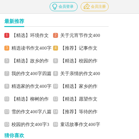
会员登录
会员注册
最新推荐
【精选】环境作文
关于元宵节作文400
精选读书作文400字
【推荐】记事作文
400字四篇
字3篇
【精选】故乡的作
【精选】校园的作
汇编8篇
400字合集6篇
我的作文400字四篇
关于亲情的作文400
文400字4篇
文400字4篇
精选家的作文400字
【精选】家乡的作
字汇编7篇
【精选】柳树的作
【精选】愿望作文
四篇
文400字9篇
雪的作文400字八篇
【推荐】等待的作
文400字4篇
400字五篇
校园的作文400字3
童话故事作文400字
文400字四篇
猜你喜欢
篇
汇总七篇