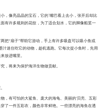
，像亮晶晶的宝石，它的`嘴巴看上去小，张开后却比
上面有许多规则的花纹，为了适合划水，它的脚像船桨一
把“扇子”帮助它游动，手上有许多吸盘可以吸小鱼或
墨汁迷住吃它的动物，趁机逃跑。它每次捉小鱼时，先用
起来放进嘴里。
究，将来为保护海洋生物做贡献。
展。
物，有可怕的大鲨鱼、庞大的海龟、美丽的'贝壳、五彩
像穿了一件五彩衣，颜色非常鲜艳。一些漂亮的海鱼在透