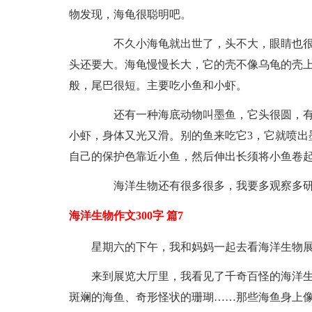
物发现，海龟很聪明吧。
不久小海龟就出世了，头不大，眼睛也很小
头还要大。海龟慢慢长大，它的壳不像乌龟的壳
般，尾巴很短。主要吃小鱼和小虾。
还有一种海底动物叫墨鱼，它头很圆，有两
小虾，身体又光又滑。别的鱼来吃它3，它就喷出
自己的保护色靠近小鱼，然后伸出长须将小鱼卷
海洋生物还有很多很多，我要多观察多研
海洋生物作文300字 篇7
星期六的下午，我和妈妈一起去看海洋生物
来到展览大厅里，我看见了千奇百怪的海洋生
斑斓的海鱼、奇形怪状的珊瑚……那些海鱼身上