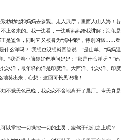
兴致勃勃地和妈妈去参观。走入展厅，里面人山人海！各
叫不上名来的。我一边看，一边听妈妈给我讲解：海龟是
王是鲨鱼，同时它又被誉为“海中狼”，特别凶猛……看
是什么洋吗？”我想也没想就回答说：“是山羊。”妈妈逗
洋。”我歪着小脑袋好奇地问妈妈：“那是什么洋呀？”妈
是北冰洋，最年轻的洋是印度洋。大西洋、北冰洋、印度
咯地笑出来，心想：这回可长见识啦！
不知不觉天色已晚，我恋恋不舍地离开了展厅。今天真是
人可以掌控一切操控一切的生灵，凌驾于他们之上呢？