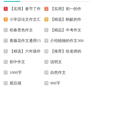
【实用】春节了作
【实用】初一的作
小学议论文作文汇
【精选】蚂蚁的作
文400字4篇
文锦集5篇
初春景色作文
【精品】中考作文
编六篇
文300字四篇
蔷薇花作文通用15
介绍植物的作文300
汇编六篇
【精选】六年级作
【推荐】给老师的
篇
字8篇
初中作文
说明文
文汇总9篇
书信作文300字集锦六
1000字
自然作文
篇
观后感
900字