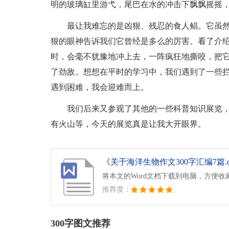
明的玻璃缸里游弋，尾巴在水的冲击下飘飘摇摇
最让我难忘的是凶狠、残忍的食人鲳。它虽
狠的眼神告诉我们它曾经是多么的厉害。看了介
时，会毫不犹豫地冲上去，一阵疯狂地撕咬，把
了劲敌。想想在平时的学习中，我们遇到了一些
遇到困难，我会迎难而上。
我们后来又参观了其他的一些科普知识展览
有火山等，今天的展览真是让我大开眼界。
《关于海洋生物作文300字汇编7篇.d
将本文的Word文档下载到电脑，方便收
推荐度：
300字图文推荐