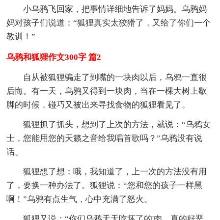
小乌鸦飞回家，把事情详细地告诉了妈妈。乌鸦妈
妈对孩子们说道：“狐狸真实太狡猾了，又给了你们一个
教训！”
乌鸦和狐狸作文300字 篇2
自从被狐狸骗走了到嘴的一块肉以后，乌鸦一直很
后悔。有一天，乌鸦又得到一块肉，当在一棵大树上歇
脚的时候，碰巧又被出来寻找食物的狐狸看见了。
狐狸抓了抓头，想到了上次的方法，就说：“乌鸦女
士，您能用您的天籁之音给我唱首歌吗？”乌鸦没有说
话。
狐狸想了想：哦，我知道了，上一次的方法没有用
了，要换一种办法了。狐狸说：“您和您的孩子一样黑
啊！”乌鸦有点生气，心中充满了怒火。
狐狸又说：“你们乌鸦天天吃坏了的'肉，真的好恶