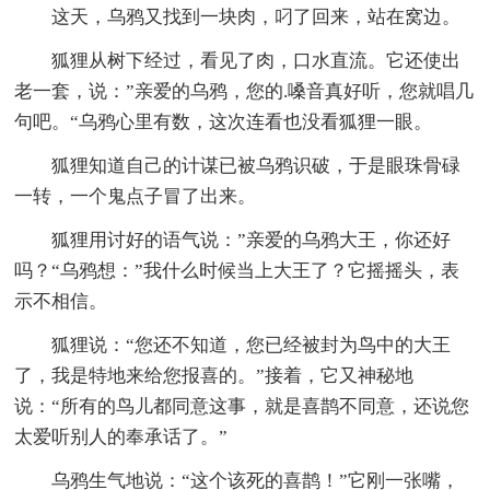
这天，乌鸦又找到一块肉，叼了回来，站在窝边。
狐狸从树下经过，看见了肉，口水直流。它还使出
老一套，说：”亲爱的乌鸦，您的.嗓音真好听，您就唱几
句吧。“乌鸦心里有数，这次连看也没看狐狸一眼。
狐狸知道自己的计谋已被乌鸦识破，于是眼珠骨碌
一转，一个鬼点子冒了出来。
狐狸用讨好的语气说：”亲爱的乌鸦大王，你还好
吗？“乌鸦想：”我什么时候当上大王了？它摇摇头，表
示不相信。
狐狸说：“您还不知道，您已经被封为鸟中的大王
了，我是特地来给您报喜的。”接着，它又神秘地
说：“所有的鸟儿都同意这事，就是喜鹊不同意，还说您
太爱听别人的奉承话了。”
乌鸦生气地说：“这个该死的喜鹊！”它刚一张嘴，