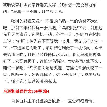
我听说森林里要举行选美大赛，我看您一定会得冠军
的。”乌鸦一声不吭，只当没听见。
狡猾的狐狸又说：“亲爱的乌鸦，您的'身体不太好
吧，那就下来和我玩一会儿吧。”乌鸦刚想下去，就想起
前几天的遭遇，它灵机一动，心生一计，把肉放在树枝
上说：“好吧！你先在下面等我一会儿，我先去把肉洗一
下。”它进屋把肉吃了，然后精心制做了一块假肉，拿出
去给狐狸吃，狐狸已经馋得口水直流，看到乌鸦把肉洗
好了，它高兴极了，连忙对乌鸦说：“您快把肉拿下来，
咱们一起吃。”乌鸦把肉递给狐狸，它连忙拿起肉咬了一
口，喀嚓一下，牙齿都掉了，这下子狐狸可变成老爷爷
了。狐狸这才知道被骗的滋味。
乌鸦和狐狸作文300字 篇4
乌鸦自从上了狐狸的当以后，一直觉得很后悔。