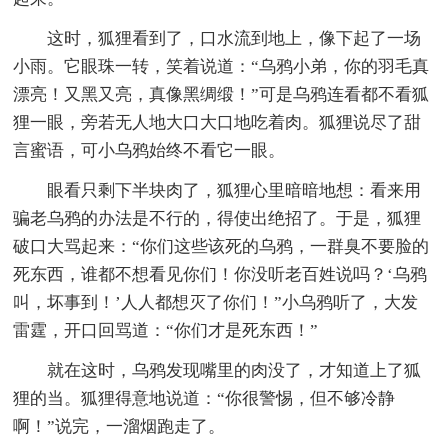
这时，狐狸看到了，口水流到地上，像下起了一场
小雨。它眼珠一转，笑着说道：“乌鸦小弟，你的羽毛真
漂亮！又黑又亮，真像黑绸缎！”可是乌鸦连看都不看狐
狸一眼，旁若无人地大口大口地吃着肉。狐狸说尽了甜
言蜜语，可小乌鸦始终不看它一眼。
眼看只剩下半块肉了，狐狸心里暗暗地想：看来用
骗老乌鸦的办法是不行的，得使出绝招了。于是，狐狸
破口大骂起来：“你们这些该死的乌鸦，一群臭不要脸的
死东西，谁都不想看见你们！你没听老百姓说吗？‘乌鸦
叫，坏事到！’人人都想灭了你们！”小乌鸦听了，大发
雷霆，开口回骂道：“你们才是死东西！”
就在这时，乌鸦发现嘴里的肉没了，才知道上了狐
狸的当。狐狸得意地说道：“你很警惕，但不够冷静
啊！”说完，一溜烟跑走了。