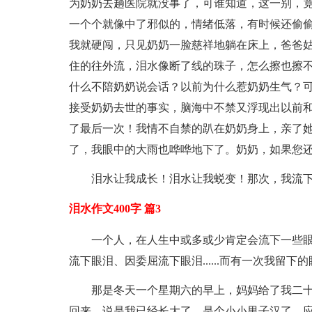
为奶奶去趟医院就没事了，可谁知道，这一别，
一个个就像中了邪似的，情绪低落，有时候还偷
我就硬闯，只见奶奶一脸慈祥地躺在床上，爸爸
住的往外流，泪水像断了线的珠子，怎么擦也擦
什么不陪奶奶说会话？以前为什么惹奶奶生气？
接受奶奶去世的事实，脑海中不禁又浮现出以前
了最后一次！我情不自禁的趴在奶奶身上，亲了
了，我眼中的大雨也哗哗地下了。奶奶，如果您
泪水让我成长！泪水让我蜕变！那次，我流
泪水作文400字 篇3
一个人，在人生中或多或少肯定会流下一些
流下眼泪、因委屈流下眼泪......而有一次我留
那是冬天一个星期六的早上，妈妈给了我二
回来，说是我已经长大了，是个小小男子汉了，