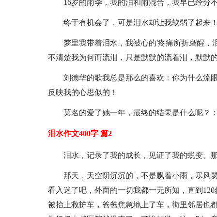
16岁的雨季，我的泪和雨混合，我早已经分
终于有机会了，可是泪水却让我软弱了起来
梦里我带着泪水，我被心的'疼痛所折磨醒，
不清楚我为何而流泪，只是默默的流着泪，默默
刘德华的歌我总是那么的喜欢：你为什么流眼泪，
反映我的心思似的！
莫名的爱了她一年，最终的结果是什么呢？
泪水作文400字 篇2
泪水，记录了我的成长，见证了我的蜕变。
那天，天空阴沉沉的，不是飘着小雨，寒风
看入迷了吧，外面的一切我都一无所知，直到12
被抬上救护车，爸爸焦急地上了车，街里邻居也都