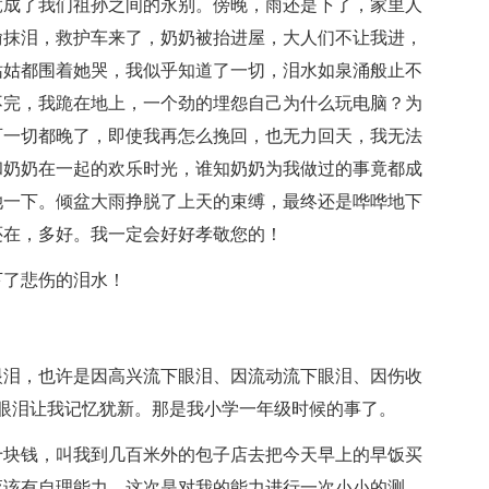
竟成了我们祖孙之间的永别。傍晚，雨还是下了，家里人
偷抹泪，救护车来了，奶奶被抬进屋，大人们不让我进，
姑姑都围着她哭，我似乎知道了一切，泪水如泉涌般止不
不完，我跪在地上，一个劲的埋怨自己为什么玩电脑？为
可一切都晚了，即使我再怎么挽回，也无力回天，我无法
和奶奶在一起的欢乐时光，谁知奶奶为我做过的事竟都成
她一下。倾盆大雨挣脱了上天的束缚，最终还是哗哗地下
还在，多好。我一定会好好孝敬您的！
下了悲伤的泪水！
眼泪，也许是因高兴流下眼泪、因流动流下眼泪、因伤收
下的眼泪让我记忆犹新。那是我小学一年级时候的事了。
十块钱，叫我到几百米外的包子店去把今天早上的早饭买
应该有自理能力，这次是对我的能力进行一次小小的测