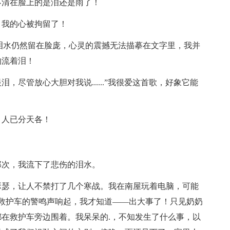
不清在脸上的是泪还是雨了！
！我的心被拘留了！
泪水仍然留在脸庞，心灵的震撼无法描摹在文字里，我并
的流着泪！
尽管放心大胆对我说......”我很爱这首歌，好象它能
：人已分天各！
那次，我流下了悲伤的泪水。
瑟瑟，让人不禁打了几个寒战。我在南屋玩着电脑，可能
0救护车的警鸣声响起，我才知道——出大事了！只见奶奶
在救护车旁边围着。我呆呆的.，不知发生了什么事，以