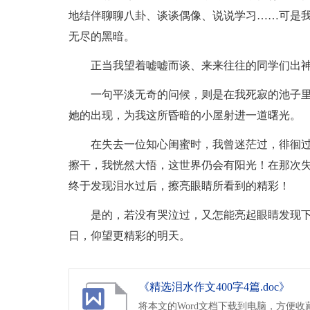
地结伴聊聊八卦、谈谈偶像、说说学习……可是
无尽的黑暗。
正当我望着嘘嘘而谈、来来往往的同学们出神
一句平淡无奇的问候，则是在我死寂的池子
她的出现，为我这所昏暗的小屋射进一道曙光。
在失去一位知心闺蜜时，我曾迷茫过，徘徊过
擦干，我恍然大悟，这世界仍会有阳光！在那次
终于发现泪水过后，擦亮眼睛所看到的精彩！
是的，若没有哭泣过，又怎能亮起眼睛发现
日，仰望更精彩的明天。
《精选泪水作文400字4篇.doc》
将本文的Word文档下载到电脑，方便收