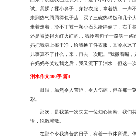
试。我揉了揉小鼻子，穿好衣服，拿着钱，一声
来到热气腾腾得包子店，买了三碗热稀饭和几个
走着走着，冷不丁被一颗小石头给绊倒了，右手
还是被烫得火红火红的.，我拎着包子一路哭一路
妈把我身上擦干净，给我换了件衣服，又冷水冰了
儿事算不了什么，来，再去一次吧。”我撅着嘴，
在妈妈夸奖过我之后，我又流下了泪水，但这一
泪水作文400字 篇4
眼泪，虽然令人苦涩，令人伤痛，但在那一
彩。
那次，是我第一次失去一位知心闺蜜。我们
语，说散就散。
在那个令我痛苦的日子，有着一节体育课。