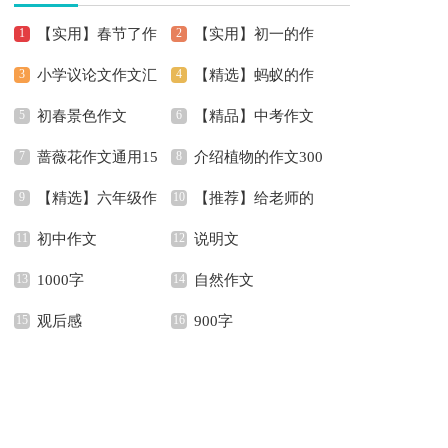
【实用】春节了作
【实用】初一的作
小学议论文作文汇
【精选】蚂蚁的作
文400字4篇
文锦集5篇
初春景色作文
【精品】中考作文
编六篇
文300字四篇
蔷薇花作文通用15
介绍植物的作文300
汇编六篇
【精选】六年级作
【推荐】给老师的
篇
字8篇
初中作文
说明文
文汇总9篇
书信作文300字集锦六
1000字
自然作文
篇
观后感
900字