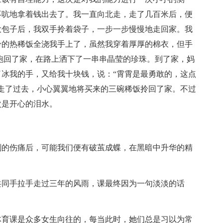
不吭地拿着钱出去了。我一直向北走，走了几百米后，便
大包子后，我双手拎着袋子，一步一步慢慢地走回家。我
拎的热稀饭全浇我手上了，虽然我穿着厚厚的棉衣，但手
跑回了家，在路上洒下了一串串晶莹的珍珠。到了家，妈
冰我的手，又给我十块钱，说：“霄霄是最勇敢的，这点
走了过去，小心翼翼地将买来的三碗稀饭拎回了家。不过
次是开心的泪水。
刻的伤痛后，可能我们便有破茧成蝶，在黑暗中升华的精
共同手拉手走过三年的风雨，课最终因为一句淡淡的话
体育课是众多女生向往的，每当此时，她们总是习以为常