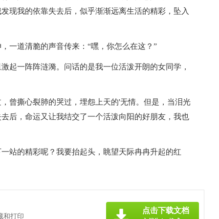
我发现我的依靠失去后，似乎渐渐远离生活的精彩，坠入
，一道清脆的声音传来：“嘿，你怎么在这？”
里激起一阵阵涟漪。问话的是我一位活泼开朗的女同学，
，曾撕心裂肺的哭过，埋怨上天的'无情。但是，当泪光
失去后，命运又让我结交了一个活泼向阳的好朋友，我也
下一站的精彩呢？我要抬起头，眺望天际冉冉升起的红
点击下载文档
藏和打印