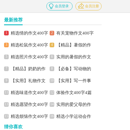
会员登录
会员注册
最新推荐
精选情的作文400字
有关宠物作文400字
精选松鼠作文400字
【精品】暑假的作
四篇
集锦5篇
精选照片作文400字
实用的暑假的作文
三篇
文400字集合5篇
【精品】奶奶的作
【必备】写动物的
三篇
400字集合五篇
【实用】礼物作文
【实用】写一件事
文400字3篇
作文400字三篇
精选味道作文400字
体验作文400字4篇
400字集锦5篇
作文400字3篇
精选愿望作文400字
实用的爱父母的作
四篇
精选烦恼作文400字
精选小学运动会作
四篇
文400字四篇
猜你喜欢
三篇
文400字四篇