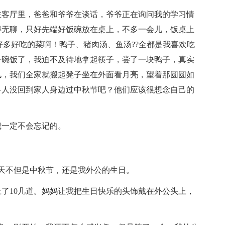
在客厅里，爸爸和爷爷在谈话，爷爷正在询问我的学习情
得无聊，只好先端好饭碗放在桌上，不多一会儿，饭桌上
好多好吃的菜啊！鸭子、猪肉汤、鱼汤??全都是我喜欢吃
一碗饭了，我迫不及待地拿起筷子，尝了一块鸭子，真实
儿，我们全家就搬起凳子坐在外面看月亮，望着那圆圆如
多人没回到家人身边过中秋节吧？他们应该很想念自己的
我一定不会忘记的。
，这天不但是中秋节，还是我外公的生日。
上了10几道。妈妈让我把生日快乐的头饰戴在外公头上，