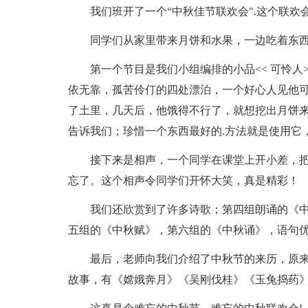
我们班开了一个“中秋佳节联欢会".这个联欢
同学们从家里带来月饼和水果，一边吃着东
第一个节目是我们小组编排的小品<< 可怜
依无靠，孤苦伶仃的四处漂泊，一个好心人见他可
了土里，几天后，他饿得不行了，就想挖出月饼
告诉我们；珍惜一个东西最好的.方法就是使用它
接下来是相声，一个同学在课堂上开小差，
忘了。这个相声令同学们开怀大笑，真是精彩！
我们还欣赏到了许多诗歌；第四组朗诵的《
五组的《中秋赋》，第六组的《中秋诵》，语句
最后，老师向我们介绍了中秋节的来历，原
故事，有《嫦娥奔月》《吴刚伐桂》《玉兔捣药》