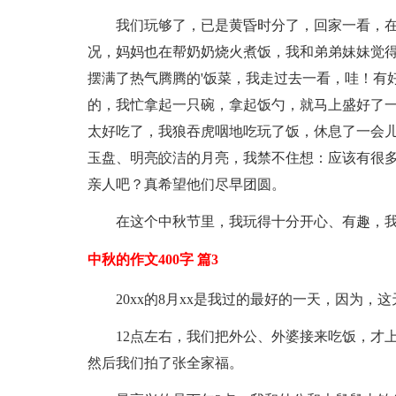
我们玩够了，已是黄昏时分了，回家一看，
况，妈妈也在帮奶奶烧火煮饭，我和弟弟妹妹觉
摆满了热气腾腾的'饭菜，我走过去一看，哇！有
的，我忙拿起一只碗，拿起饭勺，就马上盛好了
太好吃了，我狼吞虎咽地吃玩了饭，休息了一会
玉盘、明亮皎洁的月亮，我禁不住想：应该有很
亲人吧？真希望他们尽早团圆。
在这个中秋节里，我玩得十分开心、有趣，
中秋的作文400字 篇3
20xx的8月xx是我过的最好的一天，因为
12点左右，我们把外公、外婆接来吃饭，才
然后我们拍了张全家福。