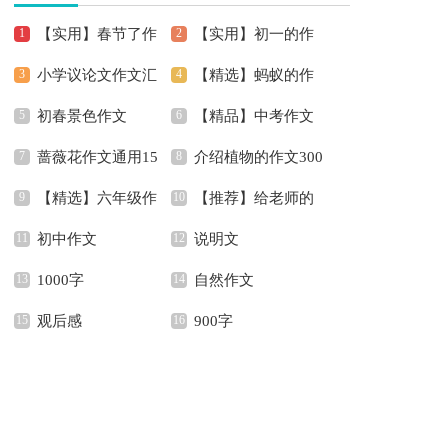
【实用】春节了作
【实用】初一的作
小学议论文作文汇
【精选】蚂蚁的作
文400字4篇
文锦集5篇
初春景色作文
【精品】中考作文
编六篇
文300字四篇
蔷薇花作文通用15
介绍植物的作文300
汇编六篇
【精选】六年级作
【推荐】给老师的
篇
字8篇
初中作文
说明文
文汇总9篇
书信作文300字集锦六
1000字
自然作文
篇
观后感
900字