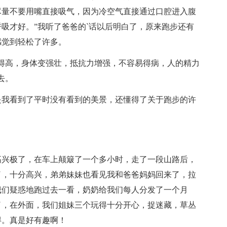
尽量不要用嘴直接吸气，因为冷空气直接通过口腔进入腹
吸才好。”我听了爸爸的`话以后明白了，原来跑步还有
感觉到轻松了许多。
得高，身体变强壮，抵抗力增强，不容易得病，人的精力
去。
是我看到了平时没有看到的美景，还懂得了关于跑步的许
高兴极了，在车上颠簸了一个多小时，走了一段山路后，
了，十分高兴，弟弟妹妹也看见我和爸爸妈妈回来了，拉
我们疑惑地跑过去一看，奶奶给我们每人分发了一个月
了，在外面，我们姐妹三个玩得十分开心，捉迷藏，草丛
得。真是好有趣啊！