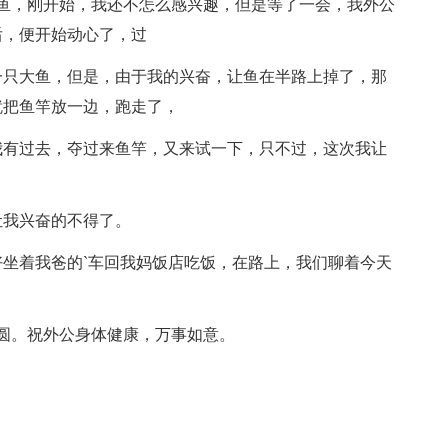
鱼，刚开始，我还不怎么感兴趣，但是等了一会，我外公
后，便开始动心了，过
一只大鱼，但是，由于我的兴奋，让鱼在半路上掉了，那
就把鱼竿放一边，跑走了，
我有过去，夺过来鱼竿，又来试一下，只不过，这次我让
让我兴奋的不得了。
坐着我爸的`车回我妈饭店吃饭，在路上，我们聊着今天
团圆圆。祝外公身体健康，万事如意。