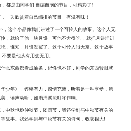
会，都是由同学们 自编自演的节目，可精彩了!
西，一边欣赏着自己编排的节目，有滋有味！
人>>，这个小品像我们讲述了一个可怜人的故事。这个人无
怜，就给了他一块月饼，可他不舍得吃 ，就把月饼埋进
来吃，谁知，月饼发霉了。这个可怜人很无奈。这个故事
，不要是他从有用变无用。
把什么东西都看成油条，记性也不好，刚学的东西转眼就
中华少年》，铿锵有力，感情充沛，听着是一种享受，第
优美，读声动听，如涓涓溪流叮咚作响。
来，中秋也称仲秋节，团圆节，我还学到与中秋节有关的
等故事。我还学到与中秋节有关的诗句，收获很大!