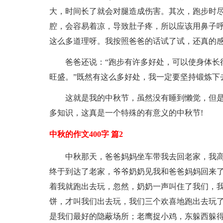
大，时间长了就会对腿造成伤害。其次，跑步时
腔，会容易着凉，导致肚子疼，所以应该用鼻子呼
这么多道理呀。我按照爸爸的话试了试，还真的
爸爸还说：“跑步有许多好处，可以使身体长
旺盛。”既然有这么多好处，我一定要坚持锻炼下
这就是我的中秋节，虽然没有睡到懒觉，但
多知识，这真是一个特殊的有意义的中秋节!
中秋的作文400字 篇2
中秋那天，爸爸妈妈坐车带我去回老家，我
终于到达了老家，爷爷奶奶见我和爸爸妈妈回来
着我就跑出去玩，忽然，奶奶一声叫住了我们，
饼，才叫我们出去玩，我们三个欢喜地跑出去玩
是我们最好的隐蔽场所；老鹰捉小鸡，东躲西躲