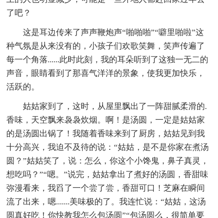
了吧？
这是耳边传来了声声鞭炮声“啪啪啪”“噼里啪啦”这
种气氛是从来没有的，小孩子们欢歌笑舞，笑声传遍了
每一个角落......此时此刻，我的耳朵听到了这独一无二的
声音，眼睛看到了那喜气洋洋的景象，使我更加快乐，
活跃的。
姑姑家到了，这时，从屋里飘出了一阵甜腻柔滑的.
香味，天空飘来袅袅炊烟。啊！是汤圆，一定是姑姑家
的是汤圆出锅了！我随着香味来到了厨房，姑姑见到我
十分高兴，我迫不及待的说：“姑姑，是不是你家在煮汤
圆？”姑姑笑了，说：怎么，你这个小馋鬼，鼻子真灵，
想吃吗？”“嗯。”说完，姑姑拿出了煮好的汤圆，香甜味
弥漫看来，我舀了一个尝了尝，香甜可口！芝麻在瞬间
流了出来，嗯.......美味极的了。我连忙说：“姑姑，这汤
圆真好吃！你快教我怎么包汤圆”“包汤圆么，很简单要