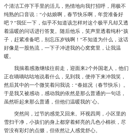
个清洁工停下手里的活儿，热情地向我打招呼，用极不
纯熟的口音说：“小姑娘啊，春节快乐啊，年货准备好
吧？”我怔一下，似乎不知道该怎样对这个极平凡却又透
着温暖的问话进行答复。随后他乐，笑声里透着纯朴“孩
子，赶紧准备吧，别忘压岁钱啊！”不知道为什么，这话
好像是一股热流，一下子冲进我的心窝窝里，让我温
暖。
我揣着感激继续往前走，迎面来2个外国老人，他们
正在嘀嘀咕咕地说着什么，见到我，便停下来冲我笑，
然后其中的一个微笑着问我说：“春姐况（春节快乐）。
于是我又被感动，感动我的依然是那么普通的一句话，
虽然听起来那么普通，但他们温暖我的`心。
突然间，过节的感觉又回来。环视四周，小区里的
雪扫干净，小孩们的身上都穿着鲜亮的几色小棉袄，尽
管没有彩灯的点缀，但依然让人感觉舒心。