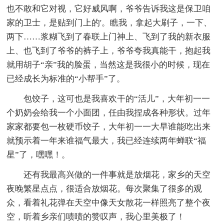
也不敢和它对视，它好威风啊，爷爷告诉我这是保卫咱
家的卫士，是贴到门上的'。瞧我，拿起大刷子，一下、
两下……浆糊飞到了春联上门神上、飞到了我的新衣服
上、也飞到了爷爷的裤子上，爷爷夸我真能干，抱起我
就用胡子“亲”我的脸蛋，当然这是我很小的时候，现在
已经成长为标准的“小帮手”了。
包饺子，这可也是我喜欢干的“活儿”，大年初一一
个奶奶会给我一个小面团，任由我捏成各种形状。过年
家家都要包一枚硬币饺子，大年初一一大早谁能吃出来
就预示着一年来谁福气最大，我已经连续两年蝉联“福
星”了，嘿嘿！。
还有我最高兴做的一件事就是放烟花，家乡的天空
夜晚繁星点点，很适合放烟花。每次聚集了很多的观
众，看着礼花弹在天空中像天女散花一样照亮了整个夜
空，听着乡亲们啧啧的赞叹声，我心里美极了！