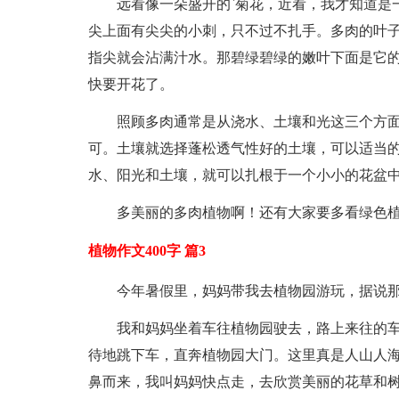
远看像一朵盛开的`菊花，近看，我才知道是
尖上面有尖尖的小刺，只不过不扎手。多肉的叶子
指尖就会沾满汁水。那碧绿碧绿的嫩叶下面是它
快要开花了。
照顾多肉通常是从浇水、土壤和光这三个方面
可。土壤就选择蓬松透气性好的土壤，可以适当
水、阳光和土壤，就可以扎根于一个小小的花盆
多美丽的多肉植物啊！还有大家要多看绿色
植物作文400字 篇3
今年暑假里，妈妈带我去植物园游玩，据说
我和妈妈坐着车往植物园驶去，路上来往的
待地跳下车，直奔植物园大门。这里真是人山人
鼻而来，我叫妈妈快点走，去欣赏美丽的花草和