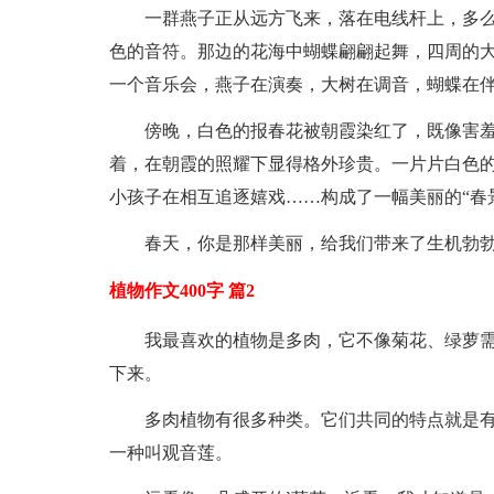
一群燕子正从远方飞来，落在电线杆上，多么
色的音符。那边的花海中蝴蝶翩翩起舞，四周的大
一个音乐会，燕子在演奏，大树在调音，蝴蝶在
傍晚，白色的报春花被朝霞染红了，既像害
着，在朝霞的照耀下显得格外珍贵。一片片白色
小孩子在相互追逐嬉戏……构成了一幅美丽的“春
春天，你是那样美丽，给我们带来了生机勃
植物作文400字 篇2
我最喜欢的植物是多肉，它不像菊花、绿萝
下来。
多肉植物有很多种类。它们共同的特点就是
一种叫观音莲。