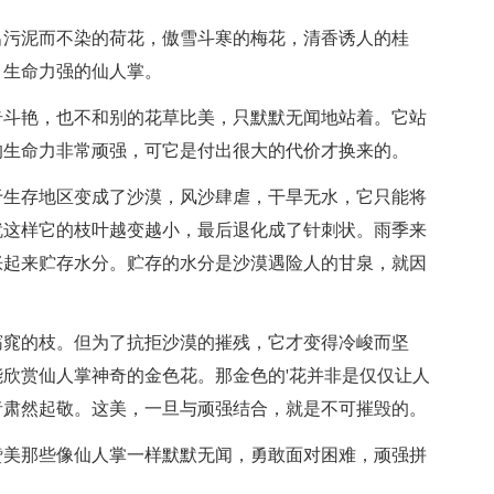
出污泥而不染的荷花，傲雪斗寒的梅花，清香诱人的桂
，生命力强的仙人掌。
奇斗艳，也不和别的花草比美，只默默无闻地站着。它站
的生命力非常顽强，可它是付出很大的代价才换来的。
于生存地区变成了沙漠，风沙肆虐，干旱无水，它只能将
就这样它的枝叶越变越小，最后退化成了针刺状。雨季来
胀起来贮存水分。贮存的水分是沙漠遇险人的甘泉，就因
窈窕的枝。但为了抗拒沙漠的摧残，它才变得冷峻而坚
欣赏仙人掌神奇的金色花。那金色的'花并非是仅仅让人
者肃然起敬。这美，一旦与顽强结合，就是不可摧毁的。
赞美那些像仙人掌一样默默无闻，勇敢面对困难，顽强拼