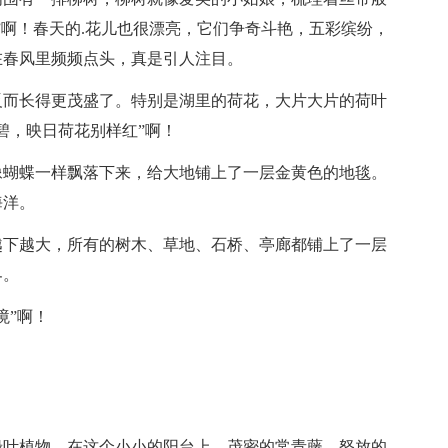
”啊！春天的.花儿也很漂亮，它们争奇斗艳，五彩缤纷，
在春风里频频点头，真是引人注目。
反而长得更茂盛了。特别是湖里的荷花，大片大片的荷叶
碧，映日荷花别样红”啊！
像蝴蝶一样飘落下来，给大地铺上了一层金黄色的地毯。
海洋。
越下越大，所有的树木、草地、石桥、亭廊都铺上了一层
界。
境”啊！
绿叶植物，在这个小小的阳台上，茂密的常青藤、怒放的