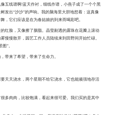
像五线谱啊!蓝天作衬，细线作谱，小燕子成了一个个黑
树发出“沙沙”的声响。我的脑海里大胆地想着：这真像
伴舞，它们应该是在为春姑娘的到来而喝彩吧。
羞的红脸，又像擦了胭脂。晶莹剔透的露珠在花瓣上滚动
的雾慢慢散开，园艺工作人员陆续来到田野间开始忙碌。
景图”。
勃，带来了希望，带来了生命力。
需要天天浇水，两个星期不给它浇水，它也能顽强地存活
有很多肉肉，比较饱满，看起来很可爱。我们买的是其中