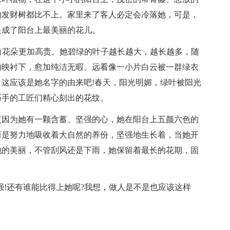
的发财树都比不上。家里来了客人必定会冷落她，可是，
是成了阳台上最美丽的花儿。
洁白花朵更加高贵。她碧绿的叶子越长越大，越长越多，随
的映衬下，愈加纯洁无暇。远看像一小片白云被一群绿衣
这应该是她名字的由来吧!春天，阳光明媚，绿叶被阳光
巧手的工匠们精心刻出的花纹。
更因为她有一颗含蓄、坚强的心，她在阳台上五颜六色的
而是努力地吸收着大自然的养份，坚强地生长着，当她开
她的美丽，不管刮风还是下雨，她保留着最长的花期，固
强!还有谁能比得上她呢?我想，做人是不是也应该这样