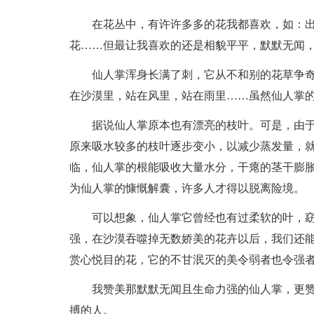
在花丛中，有许许多多的花我都喜欢，如：
花……但最让我喜欢的还是相貌平平，默默无闻
仙人掌浑身长满了刺，它从不和别的花草争
在沙漠里，站在风里，站在雨里……虽然仙人掌
据说仙人掌原本也有漂亮的枝叶。可是，由
原来吸水较多的枝叶逐步变小，以减少蒸发量，
临，仙人掌的根能吸收大量水分，干瘪的茎干膨
为仙人掌的慷慨解囊，许多人才得以脱离险境。
可以想象，仙人掌它曾经也有过柔软的叶，
强，在沙漠吞噬掉无数娇美的花卉以后，我们还能
赏心悦目的花，它的不甘泯灭的美令弱者也令强
我赞美那默默无闻且生命力强的仙人掌，更
搏的人。