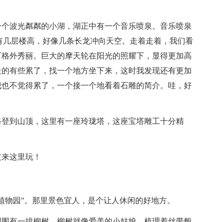
一个波光粼粼的小湖，湖正中有一个音乐喷泉。音乐喷泉
有几层楼高，好像几条长龙冲向天空。走着走着，我们看
下格外秀丽。巨大的摩天轮在阳光的照耀下，显得更加高
走的有些累了，找一个地方坐下来，这时我发现还有更加
我也不觉得累了，一个接一个地看着石雕的简介。哇，好
！
路登到山顶，这里有一座玲珑塔，这座宝塔雕工十分精
友来这里玩！
植物园”。那里景色宜人，是个让人休闲的好地方。
周围有一排柳树，柳树就像爱美的小姑娘，梳理着丝带般