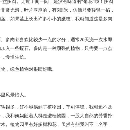
一盆多肉。走近了闻一闻，是没有味道的“菊花”哦！多肉
非常光滑，叶片厚厚的，有6毫米，仿佛只要轻轻一掐，
的茎，如果茎上长出许多小小的嫩枝，我就知道这是多肉
。多肉都喜欢比较少一点的水分，通常20天浇一次水即
的加入一些蛭石。多肉是一种顽强的植物，只需要一点点
中，慢慢生长。
植物，绿色植物对眼睛好哦。
那里风景怡人。
车辆很多，好不容易到了植物园，车刚停稳，我就迫不及
海，我和妈妈随着人群走进植物园，一股大自然的芳香扑
树木。植物园里有好多树和花，虽然有些我叫不上名字，