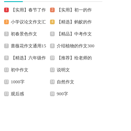
【实用】春节了作
【实用】初一的作
小学议论文作文汇
【精选】蚂蚁的作
文400字4篇
文锦集5篇
初春景色作文
【精品】中考作文
编六篇
文300字四篇
蔷薇花作文通用15
介绍植物的作文300
汇编六篇
【精选】六年级作
【推荐】给老师的
篇
字8篇
初中作文
说明文
文汇总9篇
书信作文300字集锦六
1000字
自然作文
篇
观后感
900字