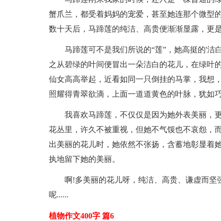
蟹爪兰，都受着妈妈的宠爱，甚至她连那个微型
数十天后，马蹄莲的纯洁、高贵便渐渐显露，更
马蹄莲可不是我们所说的“莲”，她高挺的'
之从碧绿的叶间便冒出一朵洁白的花儿，在绿叶
仙女高高举起，近看如同一只倒挂的马掌，我想，
照耀得青翠欲滴，上面一道道黄色的叶脉，犹如
我喜欢马蹄莲，不仅仅是因为她外表美丽，
花丛里，许久不被重视，但她不气馁也不哀怨，
出美丽的花儿时，她依然不张扬，含蓄地彰显着
执地留下她的美丽。
啊!多美丽的花儿呀，纯洁、高贵、谦虚而坚
呢......
植物作文400字 篇6