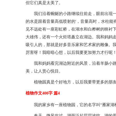
但它们真是太美了。
我们沿着蜿蜒的小路继续往前走，眼前出现
的水是跟着音量高低喷射的'，音量高时，水柱能
见不远处有一座彩虹桥，在湖水和白桦树的映衬
大雄伟，还有一个火炬塔矗立在湖边。我和妈妈
吸引人的，那就是好多音乐家和艺术家的雕像。
厉害呀！我暗暗心想，以后我要更加努力才行呢
我和妈妈看完湖边附近的风景，沿着羊肠小
美，让人赏心悦目。
植物园真是个好地方，以后我要带更多的朋
植物作文400字 篇4
我的家乡有一座植物园，它的名字叫“雁家湖
春天，微风吹过，湖面泛起层层波纹，湖的