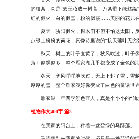
的枝条，真是“碧玉妆成一树高，万条垂下绿丝绦
红的似火，白的似雪，粉的似霞……美丽的花儿
夏天，骄阳似火，树木们不但不怕这太阳，
点缀上粉粉的荷花，真像诗里说的“接天莲叶无穷
秋天，树上的叶子变黄了，秋风吹过，叶子
落叶越飘越多，整个雁家湖几乎都变成了金色的
冬天，寒风呼呼地吹过，天上下起了雪，雪
厚厚的雪，整个雁家湖好像变成了白色的童话世
雁家湖一年四季景色宜人，真是个小小的“仙
植物作文400字 篇5
在我家的阳台上，种着一盆碧绿的马蹄莲。
马蹄莲刚来我家的时候，还只是一株普通的