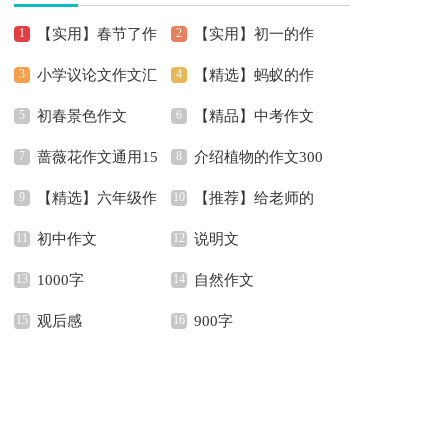
【实用】春节了作
【实用】初一的作
小学议论文作文汇
【精选】蚂蚁的作
文400字4篇
文锦集5篇
初春景色作文
【精品】中考作文
编六篇
文300字四篇
蔷薇花作文通用15
介绍植物的作文300
汇编六篇
【精选】六年级作
【推荐】给老师的
篇
字8篇
初中作文
说明文
文汇总9篇
书信作文300字集锦六
1000字
自然作文
篇
观后感
900字