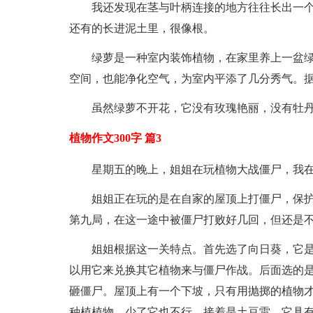
我还发现在茎与叶柄连接的地方往往长出一
还有的长进泥土里，很像根。
绿萝是一种室内装饰植物，在家里养上一盆
空间，也能净化空气，为室内平添了几分秀气。
虽然绿萝不开花，它没有玫瑰艳丽，没有牡
植物作文300字 篇3
星期五的晚上，姐姐在玩植物大战僵尸，我
姐姐正在玩的是在自家的屋顶上打僵尸，保
第九局，在这一途中被僵尸打败好几回，但还是
姐姐根据这一关特点。首先选了向日葵，它
以用它来兑换其它植物来与僵尸作战。后面选的
砸僵尸。屋顶上有一个下坡，只有用抛掷的植物
种植植物，少了它也不行。接着是土豆雷，它具