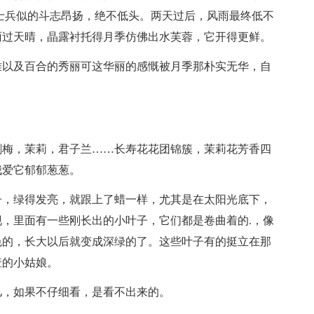
士兵似的斗志昂扬，绝不低头。两天过后，风雨最终低不
雨过天晴，晶露衬托得月季仿佛出水芙蓉，它开得更鲜。
雅以及百合的秀丽可这华丽的感慨被月季那朴实无华，自
刺梅，茉莉，君子兰……长寿花花团锦簇，茉莉花芳香四
我爱它郁郁葱葱。
子，绿得发亮，就跟上了蜡一样，尤其是在太阳光底下，
，里面有一些刚长出的小叶子，它们都是卷曲着的.，像
色的，长大以后就变成深绿的了。这些叶子有的挺立在那
羞的小姑娘。
儿，如果不仔细看，是看不出来的。