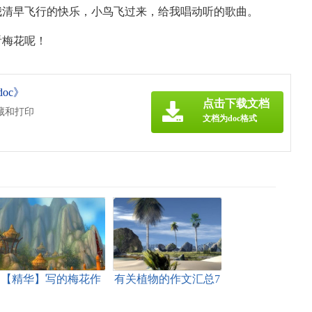
我清早飞行的快乐，小鸟飞过来，给我唱动听的歌曲。
看梅花呢！
oc》
点击下载文档
藏和打印
文档为doc格式
【精华】写的梅花作
有关植物的作文汇总7
文四篇
篇