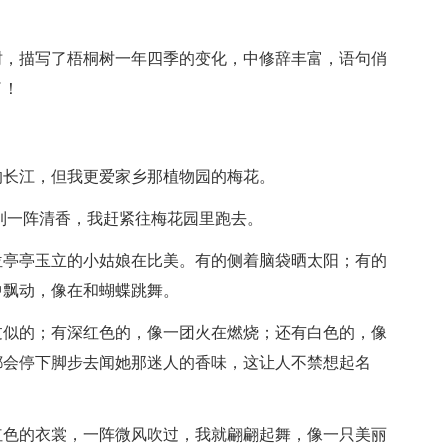
树，描写了梧桐树一年四季的变化，中修辞丰富，语句俏
了！
的长江，但我更爱家乡那植物园的梅花。
到一阵清香，我赶紧往梅花园里跑去。
位亭亭玉立的小姑娘在比美。有的侧着脑袋晒太阳；有的
中飘动，像在和蝴蝶跳舞。
过似的；有深红色的，像一团火在燃烧；还有白色的，像
都会停下脚步去闻她那迷人的香味，这让人不禁想起名
红色的衣裳，一阵微风吹过，我就翩翩起舞，像一只美丽