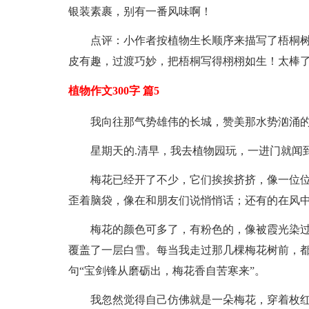
银装素裹，别有一番风味啊！
点评：小作者按植物生长顺序来描写了梧桐
皮有趣，过渡巧妙，把梧桐写得栩栩如生！太棒
植物作文300字 篇5
我向往那气势雄伟的长城，赞美那水势汹涌
星期天的.清早，我去植物园玩，一进门就闻
梅花已经开了不少，它们挨挨挤挤，像一位
歪着脑袋，像在和朋友们说悄悄话；还有的在风
梅花的颜色可多了，有粉色的，像被霞光染
覆盖了一层白雪。每当我走过那几棵梅花树前，
句“宝剑锋从磨砺出，梅花香自苦寒来”。
我忽然觉得自己仿佛就是一朵梅花，穿着枚