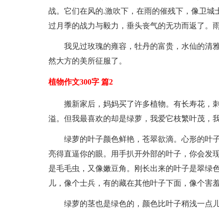
战。它们在风的.激吹下，在雨的催残下，像卫城
过月季的战力与毅力，垂头丧气的无功而返了。
我见过玫瑰的雍容，牡丹的富贵，水仙的清
然大方的美所征服了。
植物作文300字 篇2
搬新家后，妈妈买了许多植物。有长寿花，
溢。但我最喜欢的却是绿萝，我爱它枝繁叶茂，
绿萝的叶子颜色鲜艳，苍翠欲滴。心形的叶
亮得直逼你的眼。用手扒开外部的叶子，你会发现
是毛毛虫，又像嫩豆角。刚长出来的叶子是翠绿
儿，像个士兵，有的藏在其他叶子下面，像个害
绿萝的茎也是绿色的，颜色比叶子稍浅一点