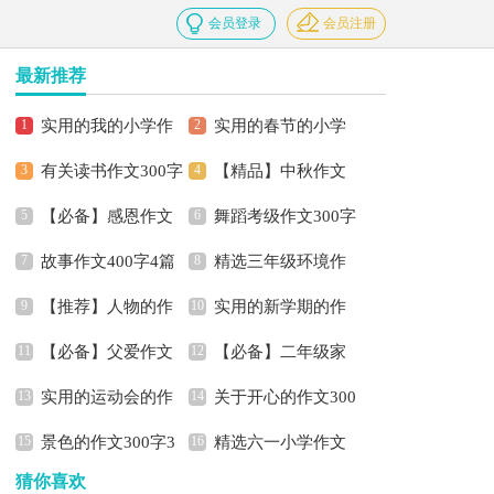
会员登录
会员注册
最新推荐
实用的我的小学作
实用的春节的小学
有关读书作文300字
【精品】中秋作文
文300字9篇
作文300字7篇
【必备】感恩作文
舞蹈考级作文300字
汇编8篇
300字3篇
故事作文400字4篇
精选三年级环境作
300字合集6篇
集锦十篇
【推荐】人物的作
实用的新学期的作
文300字5篇
【必备】父爱作文
【必备】二年级家
文300字3篇
文300字集锦6篇
实用的运动会的作
关于开心的作文300
300字五篇
乡作文300字三篇
景色的作文300字3
精选六一小学作文
文400字汇编5篇
字3篇
猜你喜欢
篇
300字3篇