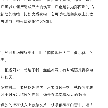
它可以对僵尸造成巨大的伤害，它也是以抛掷西瓜的`方
些辅助的植物，比如火爆辣椒，它可以摧毁整条线上的敌
尸可以放一根火爆辣椒消灭它们。
芽，经过几场连绵细雨，叶片悄悄地长大了，像小婴儿的
春天。
像一把遮阳伞，带给了我一丝丝凉意，有时候还觉得像电
爽的秋天。
蜷缩在树上，显得格外脆弱，只要微风一抚，就慢慢地飘
时不时发出咔擦的声音，像是在弹奏着秋天的'乐曲！
子孤独的挂在枝头上瑟瑟发抖，枝条被裹在白雪中。哇！