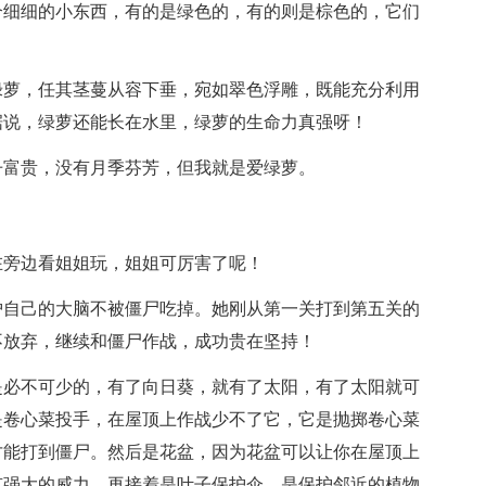
个细细的小东西，有的是绿色的，有的则是棕色的，它们
绿萝，任其茎蔓从容下垂，宛如翠色浮雕，既能充分利用
据说，绿萝还能长在水里，绿萝的生命力真强呀！
丹富贵，没有月季芬芳，但我就是爱绿萝。
在旁边看姐姐玩，姐姐可厉害了呢！
护自己的大脑不被僵尸吃掉。她刚从第一关打到第五关的
不放弃，继续和僵尸作战，成功贵在坚持！
是必不可少的，有了向日葵，就有了太阳，有了太阳就可
是卷心菜投手，在屋顶上作战少不了它，它是抛掷卷心菜
才能打到僵尸。然后是花盆，因为花盆可以让你在屋顶上
有强大的威力，再接着是叶子保护伞，是保护邻近的植物