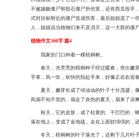
不被蹦极僵尸和投石僵尸所伤害，还有西瓜投手，
式对目标附近的僵尸造成伤害，最后姐姐选了一
人，姐姐说当植物们来不及消灭，这一大群的僵
植物作文300字 篇4
我家的门口种着一棵梧桐树。
春天，光秃秃的梧桐种子经过暖春，突出嫩
手掌，风一吹，欢快的拍起手来，好像正在欢迎
夏天，嫩芽长成了绿油油的叶子十分茂盛，
风扇不知不觉的，扇走了炎热的夏天，扇来了凉
秋天，它的皮肤，成了枯黄的、干巴巴的，
落在地上，变成了金地毯，走在上面软绵绵的，还
冬天，梧桐树的叶子落光了，还剩下几片叶