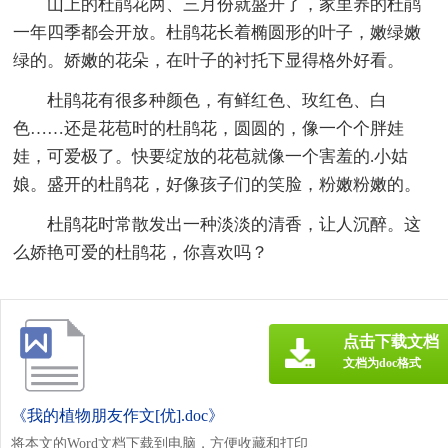
山上的杜鹃花两、三月份就盛开了，家里养的杜鹃
一年四季都会开放。杜鹃花长着椭圆形的叶子，嫩绿嫩
绿的。娇嫩的花朵，在叶子的衬托下显得格外好看。
杜鹃花有很多种颜色，有鲜红色、玫红色、白
色……还是花苞时的杜鹃花，圆圆的，像一个个胖娃
娃，可爱极了。快要绽放的花苞就像一个害羞的.小姑
娘。盛开的杜鹃花，好像孩子们的笑脸，粉嫩粉嫩的。
杜鹃花时常散发出一种淡淡的清香，让人沉醉。这
么娇艳可爱的杜鹃花，你喜欢吗？
点击下载文档
文档为doc格式
《我的植物朋友作文[优].doc》
将本文的Word文档下载到电脑，方便收藏和打印