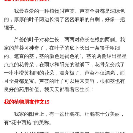
我最喜爱的一种植物叫芦荟。芦荟全身都是深绿色
的，厚厚的叶子两边长满了密密麻麻的白刺，好像一把
锯子。
芦荟的叶子对称生长，两两对称长在根的两侧。我
家的芦荟可神奇了，在叶子的底下长出一条筷子粗细
的、笔直的茎，茎的颜色是褐色的`。茎的两侧结出星星
点点的花骨朵，在雨水和阳光的滋润下，花骨朵变成了
一串串橙黄相间的花朵，漂亮极了。芦荟不仅漂亮，而
且全身都是宝。芦荟的叶子可以用来美容，根和茎也有
良好的药用价值。我天天都看着它生长！
我的植物朋友作文15
我家的阳台上，有一盆杜鹃花。杜鹃花十分美丽，
有“花中西施”的美称。