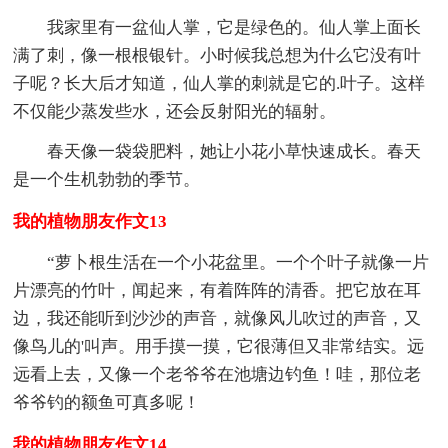
我家里有一盆仙人掌，它是绿色的。仙人掌上面长
满了刺，像一根根银针。小时候我总想为什么它没有叶
子呢？长大后才知道，仙人掌的刺就是它的.叶子。这样
不仅能少蒸发些水，还会反射阳光的辐射。
春天像一袋袋肥料，她让小花小草快速成长。春天
是一个生机勃勃的季节。
我的植物朋友作文13
“萝卜根生活在一个小花盆里。一个个叶子就像一片
片漂亮的竹叶，闻起来，有着阵阵的清香。把它放在耳
边，我还能听到沙沙的声音，就像风儿吹过的声音，又
像鸟儿的'叫声。用手摸一摸，它很薄但又非常结实。远
远看上去，又像一个老爷爷在池塘边钓鱼！哇，那位老
爷爷钓的额鱼可真多呢！
我的植物朋友作文14