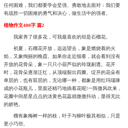
任何困难，我们都要学会坚强、勇敢地去面对﹔我们要
有战胜一切困难的勇气和决心，做生活中的强者。
植物作文400字 篇2
我家养了很多花，可我最喜欢的却是石榴花。
初夏，石榴花开放，远远望去，象是燃烧着的火
焰，又象绚丽的晚霞。如果你走近细看，就会看到没有
开放的花骨朵，象一只只小葫芦似的玲珑剔透。花开
时，花骨朵逐渐泛红，从顶端裂出四瓣。绽开的花朵有
单层的，也有双层的，无论哪一种，都象是用红玛瑙琢
成的小花瓶儿，里面还精巧地插着花呢!一阵微风吹来，
花瓣中间星星点点的淡黄色花蕊就微微抖动，显得无比
的娇艳。
榴有象梅树一样的枝，叶子与柳叶极其相似，只是
更小巧些。