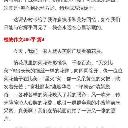
所有的枝丫成捆清理，奶奶说这些枝丫可以烧水烧饭，
这真是“春蚕到死丝方尽、蜡炬成灰泪始干。
这课杏树带给了我许多快乐和美好回忆，如今我们
只能与它挥手再见了，我会永远在心里珍藏的。
植物作文400字 篇4
今天，我们一家人就去芙蓉广场看菊花展。
菊花展里的菊花奇形怪状、千姿百态。“天女比
美”伸出长长的细丝一样的花瓣，向四周绽开，像一位位
菊花仙子在比美；“星火”菊，像一朵朵黄色的火把，散
发着光芒；“富杜丽花”雍容华贵，“绿朝云”清新脱
俗……各种各样的菊花映入了我的眼帘，风一吹来，传
来阵阵沁人心脾的花香，吸引一群群辛勤的小蜜蜂前来
采蜜。真美啊！我们在菊花面前拍了一张又一张的照
片。