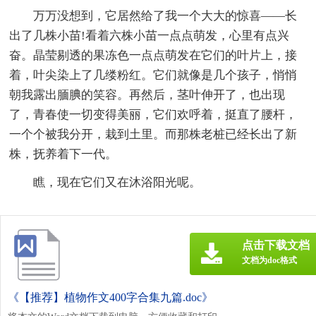
万万没想到，它居然给了我一个大大的惊喜——长
出了几株小苗!看着六株小苗一点点萌发，心里有点兴
奋。晶莹剔透的果冻色一点点萌发在它们的叶片上，接
着，叶尖染上了几缕粉红。它们就像是几个孩子，悄悄
朝我露出腼腆的笑容。再然后，茎叶伸开了，也出现
了，青春使一切变得美丽，它们欢呼着，挺直了腰杆，
一个个被我分开，栽到土里。而那株老桩已经长出了新
株，抚养着下一代。
瞧，现在它们又在沐浴阳光呢。
点击下载文档
文档为doc格式
《【推荐】植物作文400字合集九篇.doc》