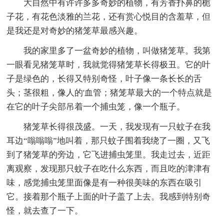
大自然中有许许多多奇妙的植物，有芳香扑鼻的栀
子花，有花色淡雅的兰花，还有赏心悦目的含羞草，但
是我还是对奇妙的猪笼草最感兴趣。
我的家里多了一盆奇妙的植物，叫做猪笼草。我第
一眼看见猪笼草时，我就觉得猪笼草长得极丑。它的叶
子是绿色的，长得又特别奇怪，叶子像一条长长的舌
头；茎很粗，像人的'血管；猪笼草最大的一个特点就是
在它的叶子尖部吊着一个捕虫笼，像一个瓶子。
猪笼草长得很茂盛。一天，我发现有一只蚊子在我
耳边“嗡嗡嗡”地叫着，那只蚊子围着我绕了一圈，又飞
到了猪笼草的旁边，它飞进捕虫笼里。我走过去，近距
离观察，发现那只蚊子在吃什么东西，而且吃的津津有
味，感觉捕虫笼里面像是有一种很美味的东西在吸引
它。接着那个瓶子上面的叶子盖了上去。我感到特别奇
怪，就去查了一下。