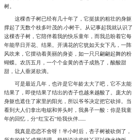
树。
这棵杏子树已经有几十年了，它挺拔的粗壮的身躯
撑起了无数个枝多叶茂的.小树干。从记事起我就认识了
这棵杏子树，它陪伴着我的快乐童年，而我总盼着它每
年能早日开花、结果。开满花的它犹如天女下凡，一阵
风吹来，它摆动着美丽的身姿，如一只只翩翩起舞的粉
蝴蝶。农历五月，一个个金黄的杏子成熟了，酸酸甜
甜，让人垂涎欲滴。
可是最近几年，也许是它年龄太大了吧，它不太能
结果了，即使结果了结出的杏子也越来越酸了。庞大的
身躯也遮住了家里的阳光，所以爷爷决定把它砍掉。当
看到大人们拿出电锯和斧头时，我鼻子一酸：你是我童
年的回忆，分“红宝石”给我伙伴......
我真是恋恋不舍呀！半小时后，杏子树被砍倒了，