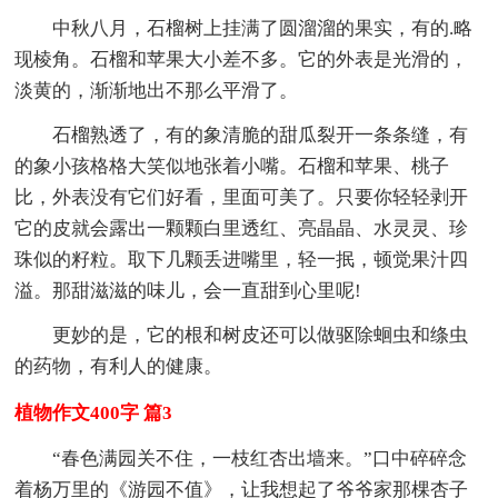
中秋八月，石榴树上挂满了圆溜溜的果实，有的.略
现棱角。石榴和苹果大小差不多。它的外表是光滑的，
淡黄的，渐渐地出不那么平滑了。
石榴熟透了，有的象清脆的甜瓜裂开一条条缝，有
的象小孩格格大笑似地张着小嘴。石榴和苹果、桃子
比，外表没有它们好看，里面可美了。只要你轻轻剥开
它的皮就会露出一颗颗白里透红、亮晶晶、水灵灵、珍
珠似的籽粒。取下几颗丢进嘴里，轻一抿，顿觉果汁四
溢。那甜滋滋的味儿，会一直甜到心里呢!
更妙的是，它的根和树皮还可以做驱除蛔虫和绦虫
的药物，有利人的健康。
植物作文400字 篇3
“春色满园关不住，一枝红杏出墙来。”口中碎碎念
着杨万里的《游园不值》，让我想起了爷爷家那棵杏子