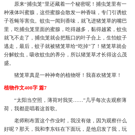
原来“捕虫笼”里还藏着一个秘密呢！捕虫笼里有一
种液体叫蜜腺，这些蜜腺会散发一种香味，专门引诱蚊
子苍蝇等害虫。蚊虫一闻到香味，就飞进猪笼草的嘴巴
里，吃捕虫笼里面的蜜腺，吃得越多，黏得越紧，蚊虫
就飞不走了，捕虫笼就会把瓶口的叶子合上，生怕蚊子
逃走，最后，蚊子就被猪笼草给“吃掉”了！猪笼草就会
分解蚊虫，吸收蚊虫的养分，所以猪笼草才长得这么茂
盛。
猪笼草真是一种神奇的植物呀！我喜欢猪笼草！
植物作文400字 篇7
“太阳当空照，薄荷对我笑……”几乎每次去观察薄
荷，我都是唱着这首歌。
老师刚布置这个作业时，我没有做，因为观察什么
好呢？那天，我和李东钰在下面玩，是他启发了我，玩