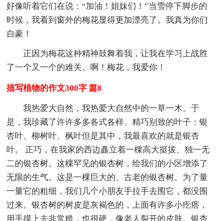
好像听着它们在说：“加油！姐妹们！”当雪停下脚步的
时候，我看到窗外的梅花显得更加漂亮了。我真为你们
自豪！
正因为梅花这种精神鼓舞着我，让我在学习上战胜
了一个又一个的难关。啊！梅花，我爱你！
描写植物的作文300字 篇8
我热爱大自然，我热爱大自然中的一草一木。于
是，我珍藏了许许多多各式各样、精巧别致的叶子：银
杏叶、柳树叶、枫叶但是其中，我最喜欢的就是银杏
叶。 正巧，在我家的西边矗立着一棵高大挺拔、独一无
二的银杏树。这棵罕见的银杏树，给我们的小区增添了
无限的生气。这是一棵巨大的、古老的银杏树。为了量
一量它的粗细，我们几个小朋友手拉手去围它，都没围
过来。银杏树的树皮是灰褐色的，上面有许多小疙瘩，
用手摸上去非常糙，也很硬，像老人裂开的皮肤。银杏