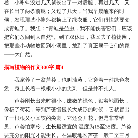
着，小蝌蚪没过几天就长出了一对后腿，再过几天，又
在长出了两条前腿；又过了几天，当我早晨醒来的时
候，发现那些小蝌蚪都换上了绿衣服，它们很快就要变
成青蛙了。我想：“青蛙是益虫，我不能伤害它们，应该
把它们放回到大自然”。到了双休日，我又去了植物园，
把那些小动物放回到小溪里，放到了真正属于它们的家
——大自然。
描写植物的作文300字 篇4
我家养了一盆芦荟，也叫油葱，它穿着一件绿色衣
裳，身上长着一根根小小的尖刺，但是并不扎人。
芦荟刚长出来时很小，嫩嫩的绿色，贴着地面长，
像极了荷花，等到芦荟慢慢长大成形的时候，它就冒出
了一根根又小又软的尖刺，它还会开花，但是非常罕
见。芦荟怕寒冷，生长最适宜的.温度为15至35度。芦荟
要充分的阳光才能生长。在温暖地区芦荟一般二至三月