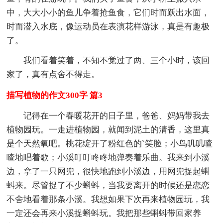
中，大大小小的鱼儿争着抢鱼食，它们时而跃出水面，
时而潜入水底，像运动员在表演花样游泳，真是有趣极
了。
我们看着笑着，不知不觉过了两、三个小时，该回
家了，真有点舍不得走。
描写植物的作文300字 篇3
记得在一个春暖花开的日子里，爸爸、妈妈带我去
植物园玩。一走进植物园，就闻到泥土的清香，这里真
是个天然氧吧。桃花绽开了粉红色的`笑脸；小鸟叽叽喳
喳地唱着歌；小溪叮叮咚咚地弹奏着乐曲。我来到小溪
边，拿了一只网兜，很快地跑到小溪边，用网兜捉起蝌
蚪来。尽管捉了不少蝌蚪，当我要离开的时候还是恋恋
不舍地看着那条小溪。我想如果下次再来植物园玩，我
一定还会再来小溪捉蝌蚪玩。我把那些蝌蚪带回家养