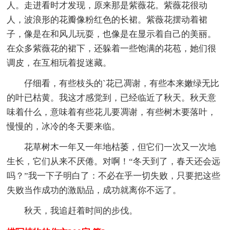
人。走进看时才发现，原来那是紫薇花。紫薇花很动
人，波浪形的花瓣像粉红色的长裙。紫薇花摆动着裙
子，像是在和风儿玩耍，也像是在显示着自己的美丽。
在众多紫薇花的裙下，还躲着一些饱满的花苞，她们很
调皮，在互相玩着捉迷藏。
仔细看，有些枝头的`花已凋谢，有些本来嫩绿无比
的叶已枯黄。我这才感觉到，已经临近了秋天。秋天意
味着什么，意味着有些花儿要凋谢，有些树木要落叶，
慢慢的，冰冷的冬天要来临。
花草树木一年又一年地枯萎，但它们一次又一次地
生长，它们从来不厌倦。对啊！“冬天到了，春天还会远
吗？”我一下子明白了：不必在乎一切失败，只要把这些
失败当作成功的激励品，成功就离你不远了。
秋天，我追赶着时间的步伐。