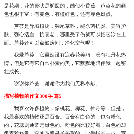
是花期，花的形状是椭圆的，酷似小香蕉。芦荟花的颜
色也很丰富：有黄色，有橙红色，还有赤色斑点。
芦荟是异域植物，独尾草科，能杀菌抗炎、美容护
肤、强心活血，抗衰老，哪里受了伤就可以把它涂在上
面。芦荟还可以点缀房间，净化空气呢！
我爱芦荟，它虽然没有迎春花美丽，没有牡丹花热
情，但是它有它自己朴素的美，它默默地陪伴我一起密
壮成长。
谢谢你芦荟，谢谢你为我们无私奉献。
描写植物的作文300字 篇5
我喜欢许多植物，像桃花、梅花、牡丹等，但是，
我最喜欢的植物还是百合。百合有白色的，也有粉色
的，花蕊则通常是绿色的。粉色的比较好看，白色的却
很素雅华贵。它的花瓣是长条形的，比手指长一点，宽