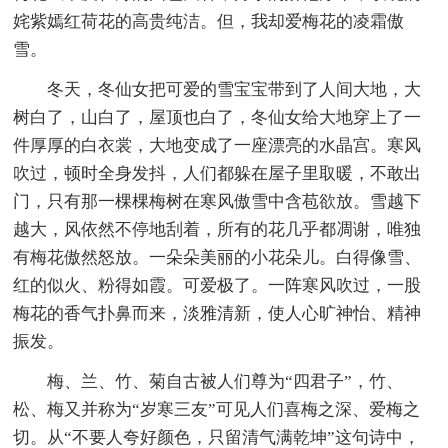
姹紫嫣红荷花的高贵纯洁。但，我却爱梅花的凌霜傲
雪。
冬天，冬仙女把可爱的雪宝宝带到了人间大地，大
树白了，山白了，屋顶也白了，冬仙女给大地穿上了一
件厚厚的白衣裳，大地变成了一座漂亮的水晶宫。寒风
吹过，顿时全身发抖，人们都躲在屋子里取暖，不敢出
门，只有那一棵棵梅树在寒风傲雪中含苞欲放。雪越下
越大，风依然不停地刮着，所有的花几乎都凋谢，唯独
有梅花傲然怒放。一朵朵美丽的小花朵儿。白得像雪、
红的似火、粉得如霞。可爱极了。一阵寒风吹过，一股
梅花的香气扑鼻而来，淡雅清新，使人心旷神怡、精神
振发。
梅、兰、竹、菊自古被人们尊为“四君子”，竹、
松、梅又并称为“岁寒三友”可见人们喜梅之深、爱梅之
切。从“不要人夸好颜色，只留清气满乾坤”这句诗中，