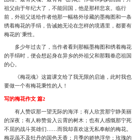
祖父由于年纪大了，不能回国，他是那样悲哀。临行
前，外祖父送给作者他那一幅格外珍藏的墨梅图和一条
绣着梅花的手绢，告诫她无论在怎样的境遇里，都要有
梅花的`秉性。
多少年过去了，当作者看到那幅墨梅图和绣着梅花
的手绢时，便会想起身在异乡的外祖父和那颗眷恋祖国
的心。
《梅花魂》这篇课文给了我无限的启迪，此时我也
要做一个有梅花秉性的人！
写的梅花作文 篇2
有人赞叹那一望无际的海洋；有人欣赏那宁静美丽
的深夜；有人称赞耸入云霄的树木；也有人感慨那宁死
不屈的战斗英雄们……而我却喜欢这无私奉献的梅花。
梅花虽不及牡丹的国色天香；月季的娇艳浮华；玫瑰的