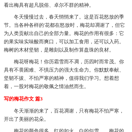
看出梅具有超凡脱俗、卓尔不群的精神。
冬天慢慢过去，春天悄悄来了。这是百花怒放的季
节。当各种各样的'花都在怒放时，梅花却凋谢了，但它
为人类贡献出自己的全部力量。梅花的作用有很多：它
的果实味实味酸而爽口，可以加工食用，还可以入药。
梅树的木材坚韧，是雕刻以及制作算盘珠的良材。
梅花呀梅花！你历霜雪而不凋，历四时而常茂。你
具有不畏困难、不惧压力的强大生命力。你默默奉献、
坚韧不拔、不怕严寒的精神，值得我们学习。想着想
着，一股对梅花的敬佩之情油然而生。
写的梅花作文 篇3
冬天渐渐的来了，百花凋谢，只有梅花不怕严寒，
开出了美丽的花朵。
梅花的颜色很多，红的如火，白的似雪……梅花的