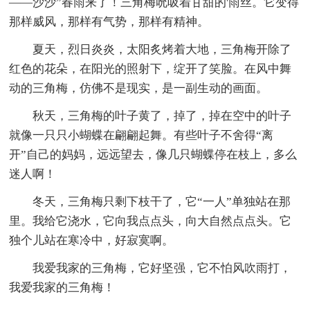
——沙沙”春雨来了！三角梅吮吸着甘甜的'雨丝。它变得
那样威风，那样有气势，那样有精神。
夏天，烈日炎炎，太阳炙烤着大地，三角梅开除了
红色的花朵，在阳光的照射下，绽开了笑脸。在风中舞
动的三角梅，仿佛不是现实，是一副生动的画面。
秋天，三角梅的叶子黄了，掉了，掉在空中的叶子
就像一只只小蝴蝶在翩翩起舞。有些叶子不舍得“离
开”自己的妈妈，远远望去，像几只蝴蝶停在枝上，多么
迷人啊！
冬天，三角梅只剩下枝干了，它“一人”单独站在那
里。我给它浇水，它向我点点头，向大自然点点头。它
独个儿站在寒冷中，好寂寞啊。
我爱我家的三角梅，它好坚强，它不怕风吹雨打，
我爱我家的三角梅！