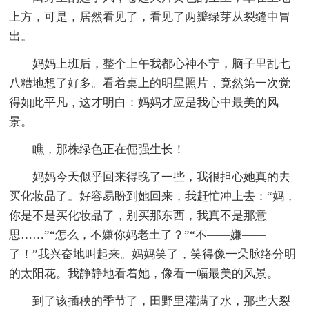
上方，可是，居然看见了，看见了两瓣绿芽从裂缝中冒
出。
妈妈上班后，整个上午我都心神不宁，脑子里乱七
八糟地想了好多。看着桌上的明星照片，竟然第一次觉
得如此平凡，这才明白：妈妈才应是我心中最美的风
景。
瞧，那株绿色正在倔强生长！
妈妈今天似乎回来得晚了一些，我很担心她真的去
买化妆品了。好容易盼到她回来，我赶忙冲上去：“妈，
你是不是买化妆品了，别买那东西，我真不是那意
思……”“怎么，不嫌你妈老土了？”“不——嫌——
了！”我兴奋地叫起来。妈妈笑了，笑得像一朵脉络分明
的太阳花。我静静地看着她，像看一幅最美的风景。
到了该插秧的季节了，田野里灌满了水，那些大裂