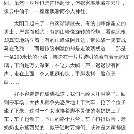
同。虽然一座座也是连绵起伏，但都害羞地藏在云里，
像云中仙子，一座座飘渺而令人神往。
太阳升起来了，白雾渐渐散去。有的山峰像矗立的
勇士，严肃而威武；有的山峰像旋转的陀螺，看似无根
却真实地站立着；有的山峰像阿凡达，带领战士骑着战
马在飞翔……而最惊险刺激的却是走玻璃栈道——那是
一条200米长的小路，脚踏在一片片透明的若有若无的玻
璃，下面是万丈深渊，在这儿大喊一声，迟迟没有回
声，走在上面，令人胆颤心惊，手脚发抖，脸色苍
白……
好不容易走过玻璃栈道，我们已经大汗淋漓了。回
到停车场，大伙儿都争先恐后地上了汽车，抢了个位子
坐了下来。这时一个女孩搀着脚不灵便的老奶奶上了
车，车子起动了，下山的路十八弯，车子抖得厉害，老
奶奶也东摇西晃的，似乎随时要摔倒。或许是大家都疲