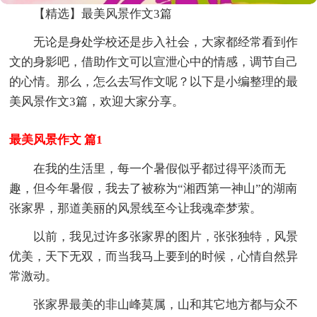
【精选】最美风景作文3篇
无论是身处学校还是步入社会，大家都经常看到作
文的身影吧，借助作文可以宣泄心中的情感，调节自己
的心情。那么，怎么去写作文呢？以下是小编整理的最
美风景作文3篇，欢迎大家分享。
最美风景作文 篇1
在我的生活里，每一个暑假似乎都过得平淡而无
趣，但今年暑假，我去了被称为“湘西第一神山”的湖南
张家界，那道美丽的风景线至今让我魂牵梦萦。
以前，我见过许多张家界的图片，张张独特，风景
优美，天下无双，而当我马上要到的时候，心情自然异
常激动。
张家界最美的非山峰莫属，山和其它地方都与众不