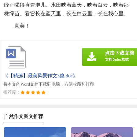
缝正喝得直冒泡儿。水田映着蓝天，映着白云，映着那
株绿苗。看它长在蓝天里，长在白云里，长在我心里。
真美！
点击下载文档
文档为doc格式
《【精选】最美风景作文3篇.doc》
将本文的Word文档下载到电脑，方便收藏和打印
推荐度：
自然作文图文推荐