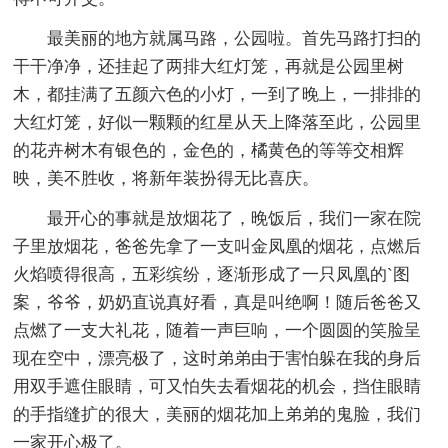
最美丽的地方就属马路，公园啦。首先马路打扫的
干干净净，还挂起了两排大红灯笼，再就是公园里树
木，都挂满了五颜六色的小灯，一到了晚上，一排排的
大红灯笼，好似一颗颗的红星从天上降落至此，公园里
的花卉树木有银色的，金色的，橘黄色的等等交相辉
映，美不胜收，将新年装扮得无比喜庆。
最开心的事就是放烟花了，晚饭后，我们一家在院
子里放烟花，爸爸先拿了一支叫金凤凰的烟花，点燃后
火焰喷得很高，五彩缤纷，逐渐形成了一只凤凰的`图
案，爷爷，奶奶直说真好看，真是叫绝啊！随后爸爸又
点燃了一支大礼花，随着一声巨响，一个圆圆的笑脸呈
现在空中，漂亮极了，这时弟弟由于害怕躲在我的身后
用双手遮住眼睛，可又怕失去看烟花的机会，挡住眼睛
的手指缝扩的很大，美丽的烟花加上弟弟的鬼脸，我们
一家开心极了。