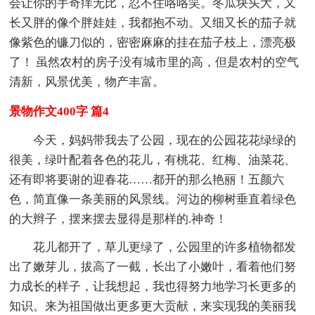
会让你的手奇痒无比，忍不住咯咯笑。冬瓜块头大，又
长又胖的像个胖娃娃，我都抱不动。又细又长的茄子就
像紫色的镰刀似的，密密麻麻的挂在茄子枝上，漂亮极
了！ 虽然农村的房子没有城市里的高，但是农村的空气
清新，风景优美，物产丰富。
景物作文400字 篇4
今天，妈妈带我去了公园，现在的公园花花绿绿的
很美，绿叶配着各色的花儿，有桃花、红梅、油菜花、
还有即将要谢的迎春花……都开的那么艳丽！五颜六
色，简直像一条美丽的风景线。河边的柳树垂直着绿色
的大辫子，摆来摆去显得是那样的.神奇！
花儿都开了，草儿更绿了，公园里的许多植物都发
出了嫩芽儿，拔高了一截，长出了小嫩叶，看着他们努
力成长的样子，让我想起，我也得努力地学习长更多的
知识。来为祖国做出更多更大贡献，来实现我的美丽我