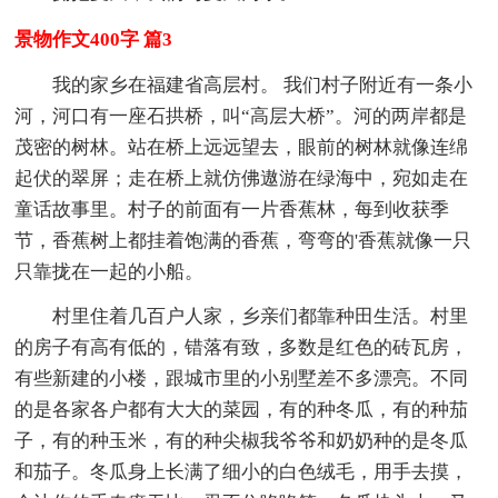
景物作文400字 篇3
我的家乡在福建省高层村。 我们村子附近有一条小
河，河口有一座石拱桥，叫“高层大桥”。河的两岸都是
茂密的树林。站在桥上远远望去，眼前的树林就像连绵
起伏的翠屏；走在桥上就仿佛遨游在绿海中，宛如走在
童话故事里。村子的前面有一片香蕉林，每到收获季
节，香蕉树上都挂着饱满的香蕉，弯弯的'香蕉就像一只
只靠拢在一起的小船。
村里住着几百户人家，乡亲们都靠种田生活。村里
的房子有高有低的，错落有致，多数是红色的砖瓦房，
有些新建的小楼，跟城市里的小别墅差不多漂亮。不同
的是各家各户都有大大的菜园，有的种冬瓜，有的种茄
子，有的种玉米，有的种尖椒我爷爷和奶奶种的是冬瓜
和茄子。冬瓜身上长满了细小的白色绒毛，用手去摸，