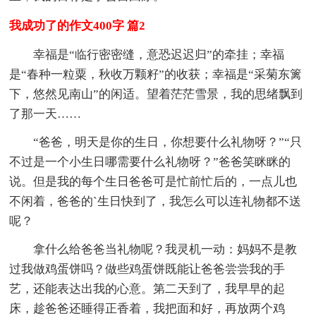
我成功了的作文400字 篇2
幸福是“临行密密缝，意恐迟迟归”的牵挂；幸福
是“春种一粒粟，秋收万颗籽”的收获；幸福是“采菊东篱
下，悠然见南山”的闲适。望着茫茫雪景，我的思绪飘到
了那一天……
“爸爸，明天是你的生日，你想要什么礼物呀？”“只
不过是一个小生日哪需要什么礼物呀？”爸爸笑眯眯的
说。但是我的每个生日爸爸可是忙前忙后的，一点儿也
不闲着，爸爸的`生日快到了，我怎么可以连礼物都不送
呢？
拿什么给爸爸当礼物呢？我灵机一动：妈妈不是教
过我做鸡蛋饼吗？做些鸡蛋饼既能让爸爸尝尝我的手
艺，还能表达出我的心意。第二天到了，我早早的起
床，趁爸爸还睡得正香着，我把面和好，再放两个鸡