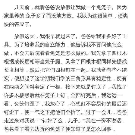
几天前，就听爸爸说放假让我做一个兔笼子。因为
家里养的.兔子多了而没地方放。我以为这很简单，便爽
快的答应了。
放假这天，我很早就起来了。爸爸给我准备好了工
具。为了培养我的自立能力，他告诉我不要问他怎么
做，不会去后院看看兔笼是怎么做的。我先拿了四根木
棍据成长度相等当笼子腿。又拿了四根木棍同样先据成
长度相等，然后把它们四根钉在一起。我感觉有些不结
实，便想起了这学期我们学的三角形具有稳定性，便有
在两两之间斜着定了一根。接下来就是钉底了，我找了
许多木板然后就在笼子上钉，全部钉完后，我远远一
看，兔笼钉歪了，我灰心了，心想好不容易钉的最后还
钉歪了，便一气之下把他们全拆了。过了一会儿，爸爸
走过来对我说：“钉好了么，儿子。”我在一旁不说话。
爸爸看了看旁边拆的兔笼子便知道了是怎么回事，