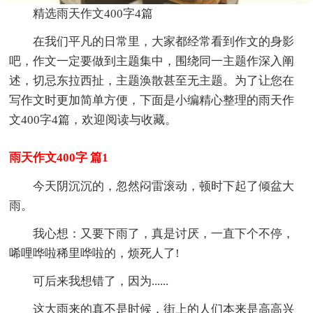
精选雨天作文400字4篇
在我们平凡的日常里，大家都经常看到作文的身影
吧，作文一定要做到主题集中，围绕同一主题作深入阐
述，切忌东拉西扯，主题涣散甚至无主题。为了让您在
写作文时更加简单方便，下面是小编精心整理的雨天作
文400字4篇，欢迎阅读与收藏。
雨天作文400字 篇1
今天阴沉沉的，忽然闷雷滚动，顿时下起了倾盆大
雨。
我心想：又要下雨了，真是讨厌，一直下个不停，
唏哩哗啦稀里哗啦的，烦死人了!
可后来我想错了，因为......
这大雨来的真不是时候，街上的人们本来是高高兴