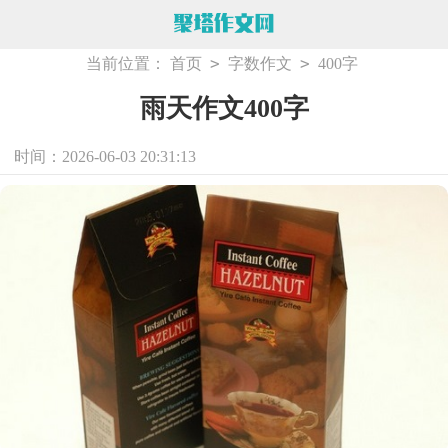
>
>
当前位置：
首页
字数作文
400字
雨天作文400字
时间：2026-06-03 20:31:13