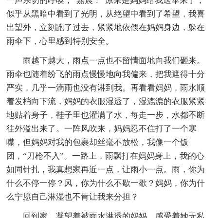
一声亲切的呼唤，“嘉晨！”原来是妈妈给我送伞来了，
似乎从黑暗中看到了光明，从绝望中看到了希望，我喜
出望外，立刻跑了过去，紧紧地依偎在妈妈身边，躲在
雨伞下，心里感到特别安全。
雨越下越大，雨点一点也不留情面地向我们砸来。
雨伞也随着纷飞的雨点慢慢地向我偏来，把我遮得十分
严实，几乎一滴雨也没有淋到我。再看看妈妈，雨水顺
着发梢向下流，妈妈的衣服湿透了，湿漉漉的衣服紧紧
地贴着身子，鞋子里也灌满了水，每走一步，水都不断
往外溢出来了。一阵风吹来，妈妈忍不住打了一个寒
噤，但妈妈对我的包裹却丝毫不放松，我像一个饭
团，“刀枪不入”。一路上，雨飘打在妈妈身上，我的心
如同针扎，我真想家再近一点，让雨小一点。雨，你为
什么不停一停？风，你为什么不歇一歇？妈妈，你为什
么宁愿自己淋湿也不肯让我来分担？
回到家，凝望着被雨水淋透的妈妈，感受着她无私